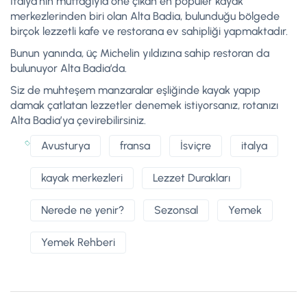
İtalya’nın mutfağıyla öne çıkan en popüler kayak
merkezlerinden biri olan Alta Badia, bulunduğu bölgede
birçok lezzetli kafe ve restorana ev sahipliği yapmaktadır.
Bunun yanında, üç Michelin yıldızına sahip restoran da
bulunuyor Alta Badia’da.
Siz de muhteşem manzaralar eşliğinde kayak yapıp
damak çatlatan lezzetler denemek istiyorsanız, rotanızı
Alta Badia’ya çevirebilirsiniz.
Avusturya
fransa
İsviçre
italya
kayak merkezleri
Lezzet Durakları
Nerede ne yenir?
Sezonsal
Yemek
Yemek Rehberi