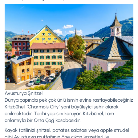
Avusturya Şnitzel
Dünya çapında pek çok ünlü ismin evine rastlayabileceğiniz
Kitzbühel, ‘Charmois City’ yani büyüleyici şehir olarak
anılmaktadır. Tarihi yapısını koruyan Kitzbühel, tam
anlamıyla bir Orta Çağ kasabasıdır.
Kayak tatilinizi şnitzel, patates salatası veya apple strudel
gibi Avusturya mutfağının öne çıkan lezzetleri ile