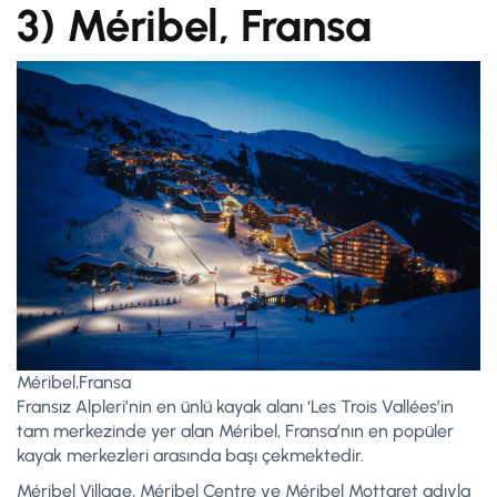
3) M
é
ribel, Fransa
Méribel,Fransa
Fransız Alpleri’nin en ünlü kayak alanı ‘Les Trois Vallées’in
tam merkezinde yer alan Méribel, Fransa’nın en popüler
kayak merkezleri arasında başı çekmektedir.
Méribel Village, Méribel Centre ve Méribel Mottaret adıyla