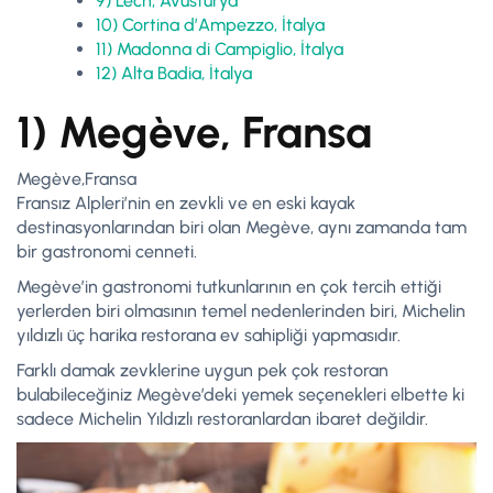
9) Lech, Avusturya
10) Cortina d’Ampezzo, İtalya
11) Madonna di Campiglio, İtalya
12) Alta Badia, İtalya
1) Meg
è
ve, Fransa
Megève,Fransa
Fransız Alpleri’nin en zevkli ve en eski kayak
destinasyonlarından biri olan Megève, aynı zamanda tam
bir gastronomi cenneti.
Megève’in gastronomi tutkunlarının en çok tercih ettiği
yerlerden biri olmasının temel nedenlerinden biri, Michelin
yıldızlı üç harika restorana ev sahipliği yapmasıdır.
Farklı damak zevklerine uygun pek çok restoran
bulabileceğiniz Megève’deki yemek seçenekleri elbette ki
sadece Michelin Yıldızlı restoranlardan ibaret değildir.