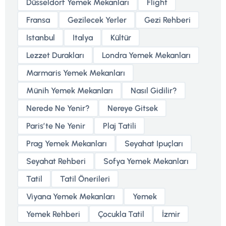
Düsseldorf Yemek Mekanları
Flight
Fransa
Gezilecek Yerler
Gezi Rehberi
Istanbul
Italya
Kültür
Lezzet Durakları
Londra Yemek Mekanları
Marmaris Yemek Mekanları
Münih Yemek Mekanları
Nasıl Gidilir?
Nerede Ne Yenir?
Nereye Gitsek
Parisʼte Ne Yenir
Plaj Tatili
Prag Yemek Mekanları
Seyahat Ipuçları
Seyahat Rehberi
Sofya Yemek Mekanları
Tatil
Tatil Önerileri
Viyana Yemek Mekanları
Yemek
Yemek Rehberi
Çocukla Tatil
İzmir