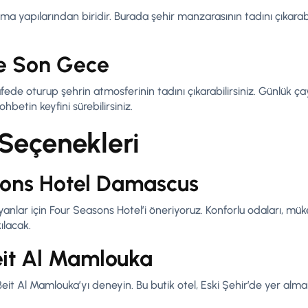
a yapılarından biridir. Burada şehir manzarasının tadını çıkarabi
e Son Gece
ede oturup şehrin atmosferinin tadını çıkarabilirsiniz. Günlük ç
ohbetin keyfini sürebilirsiniz.
Seçenekleri
sons Hotel Damascus
anlar için Four Seasons Hotel’i öneriyoruz. Konforlu odaları, mü
ılacak.
eit Al Mamlouka
eit Al Mamlouka’yı deneyin. Bu butik otel, Eski Şehir’de yer al