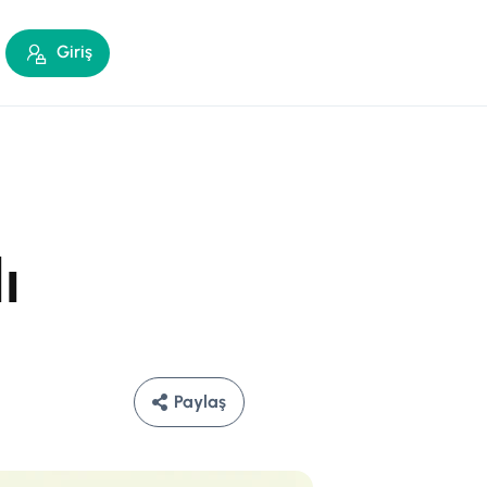
Giriş
ı
Paylaş