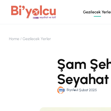
Gezilecek Yerle
Home
Gezilecek Yerler
Şam Şehr
Seyahat
Biyolcu
1 Şubat 2025