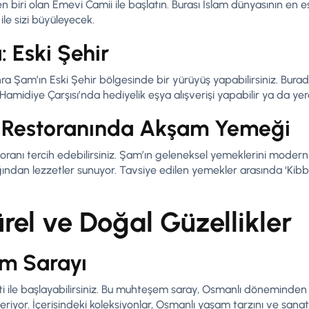
biri olan Emevi Camii ile başlatın. Burası İslam dünyasının en 
 ile sizi büyüleyecek.
 Eski Şehir
a Şam’ın Eski Şehir bölgesinde bir yürüyüş yapabilirsiniz. Burada
Hamidiye Çarşısı’nda hediyelik eşya alışverişi yapabilir ya da yerel
 Restoranında Akşam Yemeği
ranı tercih edebilirsiniz. Şam’ın geleneksel yemeklerini moder
ndan lezzetler sunuyor. Tavsiye edilen yemekler arasında ‘Kibbe
ürel ve Doğal Güzellikler
m Sarayı
ti ile başlayabilirsiniz. Bu muhteşem saray, Osmanlı döneminde
eriyor. İçerisindeki koleksiyonlar, Osmanlı yaşam tarzını ve sana