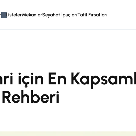
r
Listeler
Mekanlar
Seyahat İpuçları
Tatil Fırsatları
i için En Kapsaml
 Rehberi