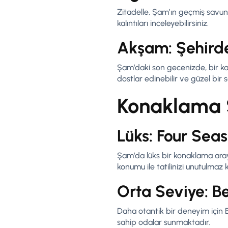
Zitadelle, Şam’ın geçmiş savunm
kalıntıları inceleyebilirsiniz.
Akşam: Şehird
Şam’daki son gecenizde, bir kaf
dostlar edinebilir ve güzel bir s
Konaklama 
Lüks: Four Sea
Şam’da lüks bir konaklama aray
konumu ile tatilinizi unutulmaz k
Orta Seviye: B
Daha otantik bir deneyim için B
sahip odalar sunmaktadır.