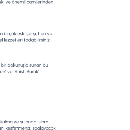
eski ve önemli camilerinden
 birçok eski çarşı, han ve
 lezzetleri tadabilirsiniz.
n bir dokunuşla sunan bu
h’ ve ‘Shish Barak’
n kalma ve şu anda İslam
tını keşfetmenizi sağlayacak.