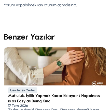
Yorum yapabilmek için
oturum açmalısınız
.
Benzer Yazılar
Gezilecek Yerler
Mutluluk, İyilik Yapmak Kadar Kolaydır / Happiness
is as Easy as Being Kind
17 Tem, 2026
Today is World Kindness Day. Kindness doesn’t have