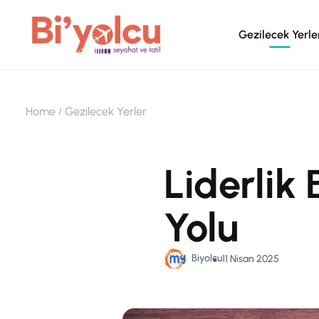
Gezilecek Yerle
Home
Gezilecek Yerler
Liderlik 
Yolu
Biyolcu
11 Nisan 2025