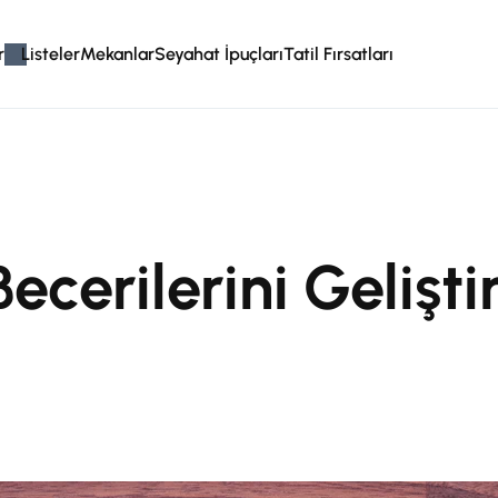
r
Listeler
Mekanlar
Seyahat İpuçları
Tatil Fırsatları
Becerilerini Gelişt