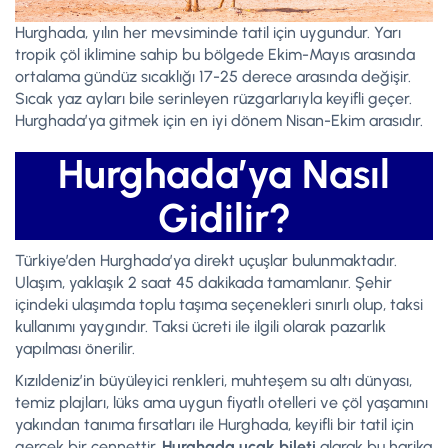
Hurghada, yılın her mevsiminde tatil için uygundur. Yarı
tropik çöl iklimine sahip bu bölgede Ekim-Mayıs arasında
ortalama gündüz sıcaklığı 17-25 derece arasında değişir.
Sıcak yaz ayları bile serinleyen rüzgarlarıyla keyifli geçer.
Hurghada’ya gitmek için en iyi dönem Nisan-Ekim arasıdır.
Hurghada’ya Nasıl
Gidilir?
Türkiye’den Hurghada’ya direkt uçuşlar bulunmaktadır.
Ulaşım, yaklaşık 2 saat 45 dakikada tamamlanır. Şehir
içindeki ulaşımda toplu taşıma seçenekleri sınırlı olup, taksi
kullanımı yaygındır. Taksi ücreti ile ilgili olarak pazarlık
yapılması önerilir.
Kızıldeniz’in büyüleyici renkleri, muhteşem su altı dünyası,
temiz plajları, lüks ama uygun fiyatlı otelleri ve çöl yaşamını
yakından tanıma fırsatları ile Hurghada, keyifli bir tatil için
gerçek bir cennettir.
Hurghada uçak bileti
alarak bu harika