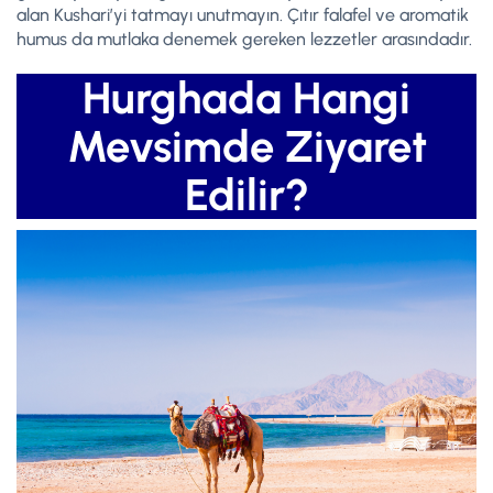
alan Kushari’yi tatmayı unutmayın. Çıtır falafel ve aromatik
humus da mutlaka denemek gereken lezzetler arasındadır.
Hurghada Hangi
Mevsimde Ziyaret
Edilir?