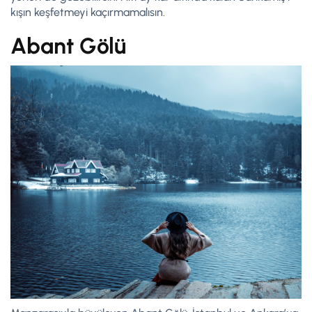
kışın keşfetmeyi kaçırmamalısın.
Abant Gölü