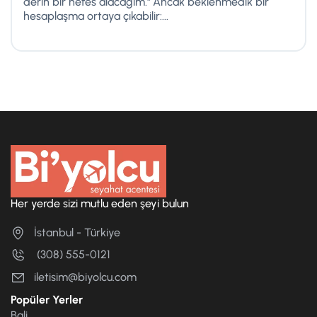
derin bir nefes alacağım." Ancak beklenmedik bir
hesaplaşma ortaya çıkabilir:...
Her yerde sizi mutlu eden şeyi bulun
İstanbul - Türkiye
(308) 555-0121
iletisim@biyolcu.com
Popüler Yerler
Bali