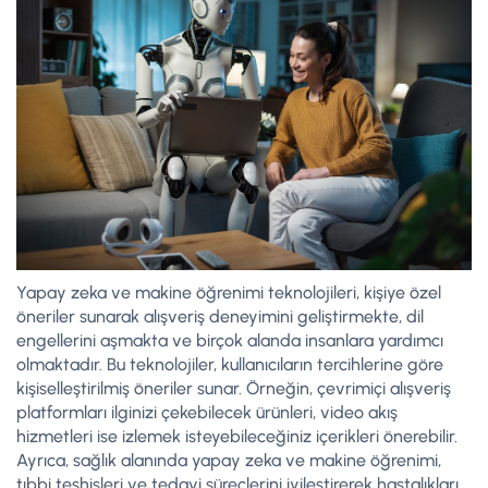
Yapay zeka ve makine öğrenimi teknolojileri, kişiye özel
öneriler sunarak alışveriş deneyimini geliştirmekte, dil
engellerini aşmakta ve birçok alanda insanlara yardımcı
olmaktadır. Bu teknolojiler, kullanıcıların tercihlerine göre
kişiselleştirilmiş öneriler sunar. Örneğin, çevrimiçi alışveriş
platformları ilginizi çekebilecek ürünleri, video akış
hizmetleri ise izlemek isteyebileceğiniz içerikleri önerebilir.
Ayrıca, sağlık alanında yapay zeka ve makine öğrenimi,
tıbbi teşhisleri ve tedavi süreçlerini iyileştirerek hastalıkları