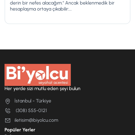
derin bir nefes alacağım." Ancak beklenmedik bir
hesaplaşma ortaya çıkabilir:...
Her yerde sizi mutlu eden şeyi bulun
İstanbul - Türkiye
(308) 555-0121
iletisim@biyolcu.com
Popüler Yerler