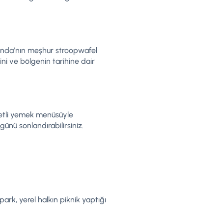
llanda’nın meşhur stroopwafel
ni ve bölgenin tarihine dair
zzetli yemek menüsüyle
ünü sonlandırabilirsiniz.
rk, yerel halkın piknik yaptığı