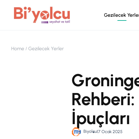
Gezilecek Yerle
Home
Gezilecek Yerler
Groninge
Rehberi:
İpuçları
Biyolcu
17 Ocak 2025