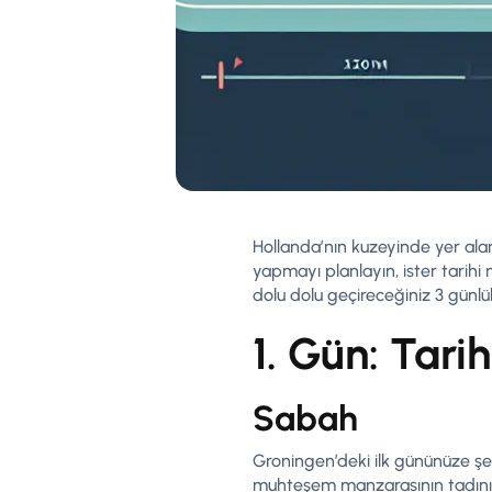
Hollanda’nın kuzeyinde yer alan G
yapmayı planlayın, ister tarihi
dolu dolu geçireceğiniz 3 günlük
1. Gün: Tarih
Sabah
Groningen’deki ilk gününüze şeh
muhteşem manzarasının tadını ç