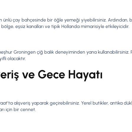
an ünlü çay bahçesinde bir öğle yemeği yiyebilirsiniz. Ardından, b
ölge, eşsiz kanalları ve tipik Hollanda mimarisiyle etkileyicidir.
meşhur Groningen çiğ balık deneyiminden yana kullanabilirsiniz
fli olacaktır.
veriş ve Gece Hayatı
t’ta alışveriş yaparak geçirebilirsiniz. Yerel butikler, antika dü
rı için bir cennet.