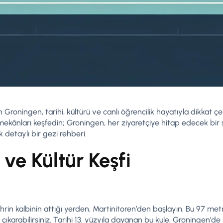
roningen, tarihi, kültürü ve canlı öğrencilik hayatıyla dikkat çeke
 mekânları keşfedin; Groningen, her ziyaretçiye hitap edecek bir 
 detaylı bir gezi rehberi.
 ve Kültür Keşfi
rin kalbinin attığı yerden, Martinitoren’den başlayın. Bu 97 metr
ıkarabilirsiniz. Tarihi 13. yüzyıla dayanan bu kule, Groningen’d