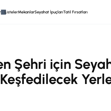
r
Listeler
Mekanlar
Seyahat İpuçları
Tatil Fırsatları
n Şehri için Seya
 Keşfedilecek Yerl