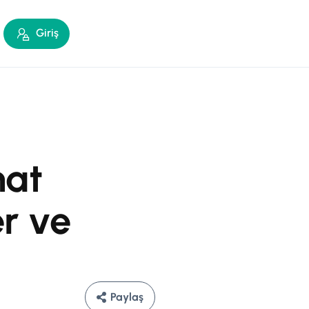
Giriş
hat
er ve
Paylaş