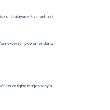
isiklet kiralayarak Rivierenbuurt
. Pannekoekschip’de enfes deniz
kkânları ve ilginç mağazalarıyla