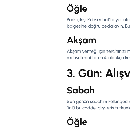
Öğle
Park çıkışı Prinsenhof’ta yer al
bölgesine doğru pedallayın. Bu b
Akşam
Akşam yemeği için tercihinizi 
mahsullerini tatmak oldukça keyi
3. Gün: Alış
Sabah
Son günün sabahını Folkingestraa
ünlü bu cadde, alışveriş tutkunla
Öğle