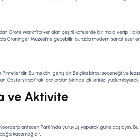
ndan Grote Markt’ta yer alan çeşitli kafelerde bir mola verip Ho
ında Groninger Müzesi’ne geçebilir, burada modern sanat eserleri
intelier’dir. Bu mekân, geniş bir Belçika birası seçeneği ve le
 Oosterstraat’taki barlardan birinde içkilerinizi yudumlayarak g
 ve Aktivite
 Noorderplantsoen Parkı’nda yürüyüş yaparak güne başlayın. Bu pa
r doğa kaçamağıdır.