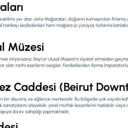
aları
zaklıkta yer alan Jeita Mağaraları, doğanın kumaşından fırlamış gi
ğal harikayı keşfederken hem mağara içi yürüyüş turlarına katılabi
al Müzesi
nmek istiyorsanız, Beyrut Ulusal Müzesi’ni ziyaret etmeden geçme
 olan tarihi eserlerini sergiler. Fenikelilerden Roma İmparatorl
ez Caddesi (Beirut Down
bir alışveriş ve eğlence merkezidir. Bu bölgede çok sayıda kafe
natçılarını izleyebilir, yerel mutfak lezzetlerini tadabilir veya al
yapıya da ev sahipliği yapmaktadır.
esi