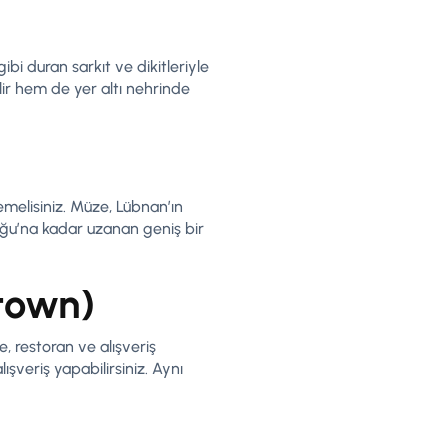
bi duran sarkıt ve dikitleriyle
lir hem de yer altı nehrinde
melisiniz. Müze, Lübnan’ın
uğu’na kadar uzanan geniş bir
town)
, restoran ve alışveriş
ışveriş yapabilirsiniz. Aynı