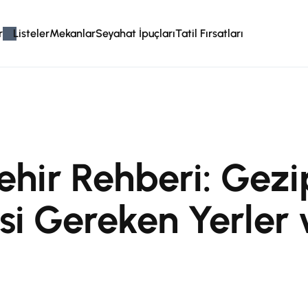
r
Listeler
Mekanlar
Seyahat İpuçları
Tatil Fırsatları
ehir Rehberi: Gezi
i Gereken Yerler 