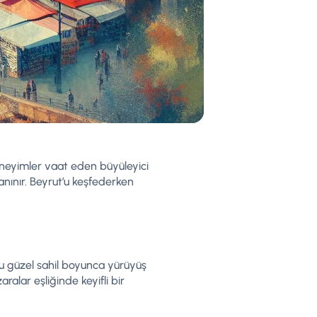
eneyimler vaat eden büyüleyici
tanınır. Beyrut’u keşfederken
bu güzel sahil boyunca yürüyüş
ralar eşliğinde keyifli bir