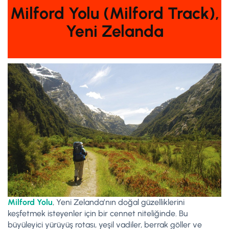
Milford Yolu (Milford Track),
Yeni Zelanda
Milford Yolu
, Yeni Zelanda’nın doğal güzelliklerini
keşfetmek isteyenler için bir cennet niteliğinde. Bu
büyüleyici yürüyüş rotası, yeşil vadiler, berrak göller ve