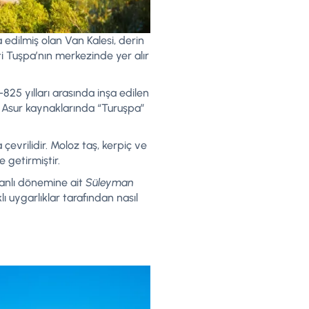
 edilmiş olan Van Kalesi, derin
enti Tuşpa’nın merkezinde yer alır
25 yılları arasında inşa edilen
r. Asur kaynaklarında “Turuşpa”
çevrilidir. Moloz taş, kerpiç ve
 getirmiştir.
smanlı dönemine ait
Süleyman
 uygarlıklar tarafından nasıl