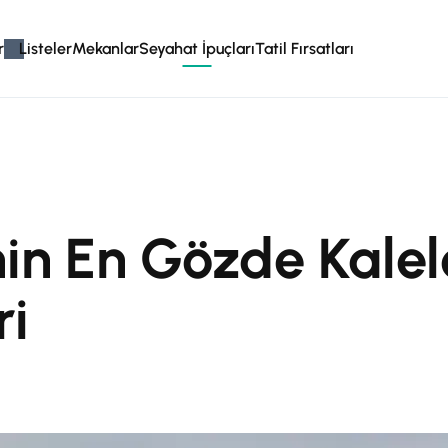
r
Listeler
Mekanlar
Seyahat İpuçları
Tatil Fırsatları
nin En Gözde Kalel
ri