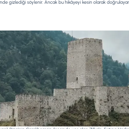
nde gizlediği söylenir. Ancak bu hikâyeyi kesin olarak doğrulay