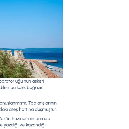
paratorluğu’nun askeri
edilen bu kale, boğazın
konuşlanmıştır. Top atışlarının
ndaki ateş hattına düşmüştür.
i Reis’in hazinesinin burada
de yazdığı ve kazandığı