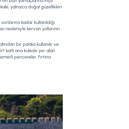
si’nin batı yamaçlarına inşa
ale, yalnızca doğal güzellikleri
n sonlarına kadar kullanıldığı
ası nedeniyle kervan yollarının
afından bir patika kullanılır ve
ört katlı ana kulede yer alan
kemerli pencereler, Fırtına