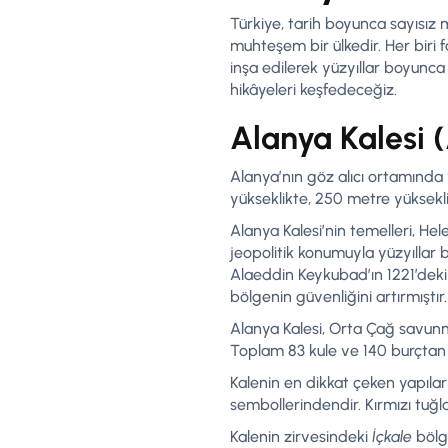
Türkiye, tarih boyunca sayısız 
muhteşem bir ülkedir. Her biri fa
inşa edilerek yüzyıllar boyunca 
hikâyeleri keşfedeceğiz.
Alanya Kalesi 
Alanya’nın göz alıcı ortamında y
yükseklikte, 250 metre yüksekl
Alanya Kalesi’nin temelleri, He
jeopolitik konumuyla yüzyıllar 
Alaeddin Keykubad’ın 1221’deki 
bölgenin güvenliğini artırmıştır.
Alanya Kalesi, Orta Çağ savunma 
Toplam 83 kule ve 140 burçtan ol
Kalenin en dikkat çeken yapılar
sembollerindendir. Kırmızı tuğl
Kalenin zirvesindeki
İçkale
bölge