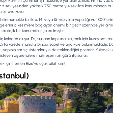
e kaplı Rize’nin Çamlıhemşin ilçesinde yer alan Zilkale, Fırtına Vadi
 Deniz seviyesinden yaklaşık 750 metre yükseklikte konumlanan bu k
da ortaya koyar.
k bilinmemekle birlikte, 14. veya 15. yüzyılda yapıldığı ve 1800’leri
lgelerini iç kesimlere bağlayan önemli bir geçit üzerinde yer alm
tratejik bir konumda inşa edilmiştir.
ve iç kaleden oluşur. Dış surların kapısına ulaşmak için kuzeybatı tar
ir. Orta kalede, muhafız binası, şapel ve ana kule bulunmaktadır. D
rı, yapının sarnıç sistemleriyle desteklendiğini gösterir. Kuledeki 
isteyen ziyaretçilere muhteşem bir görüntü sunar.
için hemen Rize’ye uçak bileti alın!
İstanbul)