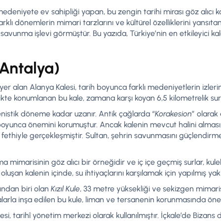
medeniyete ev sahipliği yapan, bu zengin tarihi mirası göz alıcı k
rklı dönemlerin mimari tarzlarını ve kültürel özelliklerini yansıtan
savunma işlevi görmüştür. Bu yazıda, Türkiye’nin en etkileyici kale
(Antalya)
er alan Alanya Kalesi, tarih boyunca farklı medeniyetlerin izlerini
ikte konumlanan bu kale, zamana karşı koyan 6,5 kilometrelik sur
lenistik döneme kadar uzanır. Antik çağlarda “
Korakesion
” olarak
boyunca önemini korumuştur. Ancak kalenin mevcut halini alması, 1
fethiyle gerçekleşmiştir. Sultan, şehrin savunmasını güçlendirme
mimarisinin göz alıcı bir örneğidir ve iç içe geçmiş surlar, kulel
uşan kalenin içinde, su ihtiyaçlarını karşılamak için yapılmış yakl
ından biri olan
Kızıl Kule
, 33 metre yüksekliği ve sekizgen mimari
alarla inşa edilen bu kule, liman ve tersanenin korunmasında öneml
si, tarihî yönetim merkezi olarak kullanılmıştır. İçkale’de Bizans