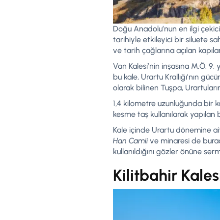
Doğu Anadolu’nun en ilgi çekici
tarihiyle etkileyici bir siluete 
ve tarih çağlarına açılan kapılar
Van Kalesi’nin inşasına M.Ö. 9.
bu kale, Urartu Krallığı’nın gü
olarak bilinen Tuşpa, Urartuları
1,4 kilometre uzunluğunda bir ka
kesme taş kullanılarak yapılan b
Kale içinde Urartu dönemine ait 
Han Camii
ve minaresi de burada
kullanıldığını gözler önüne ser
Kilitbahir Kale