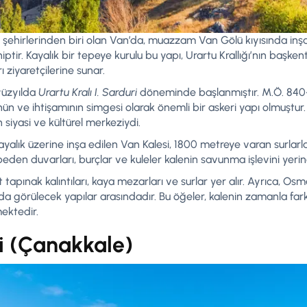
 şehirlerinden biri olan Van’da, muazzam Van Gölü kıyısında inşa
sahiptir. Kayalık bir tepeye kurulu bu yapı, Urartu Krallığı’nın başk
ı ziyaretçilerine sunar.
 yüzyılda
Urartu Kralı I. Sarduri
döneminde başlanmıştır. M.Ö. 840-8
cünün ve ihtişamının simgesi olarak önemli bir askeri yapı olmuştu
n siyasi ve kültürel merkeziydi.
yalık üzerine inşa edilen Van Kalesi, 1800 metreye varan surlarla 
eden duvarları, burçlar ve kuleler kalenin savunma işlevini yerine
tapınak kalıntıları, kaya mezarları ve surlar yer alır. Ayrıca, O
 görülecek yapılar arasındadır. Bu öğeler, kalenin zamanla farklı
mektedir.
si (Çanakkale)