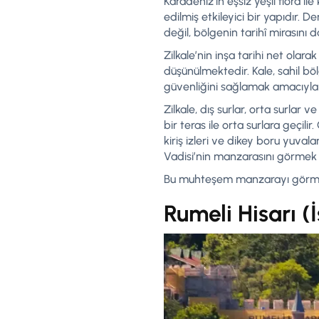
Karadeniz’in eşsiz yeşil flora il
edilmiş etkileyici bir yapıdır.
değil, bölgenin tarihî mirasını 
Zilkale’nin inşa tarihi net olara
düşünülmektedir. Kale, sahil bö
güvenliğini sağlamak amacıyla s
Zilkale, dış surlar, orta surlar 
bir teras ile orta surlara geçil
kiriş izleri ve dikey boru yuvala
Vadisi’nin manzarasını görmek 
Bu muhteşem manzarayı görmek 
Rumeli Hisarı (