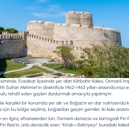
iminde, Eceabat ilçesinde yer alan Kilitbahir Kalesi, Osmanlı İm
Fatih Sultan Mehmet’in direktifiyle 1462-1463 yılları arasında inşa 
ul’u tehdit eden güçleri durdurmak amacıyla yapılmıştır.
i ile karşılıklı bir konumda yer alır ve Boğaz’ın en dar noktasında 
esi için bu bölge seçilmiş, boğazdan geçen gemiler, iki kale arası
rilen en ilginç efsanelerden biri, Osmanlı denizcisi ve kartografı Pir
ri Reis’in, ünlü denizcilik eseri “
Kitab-ı Bahriye
yi” buradaki kale