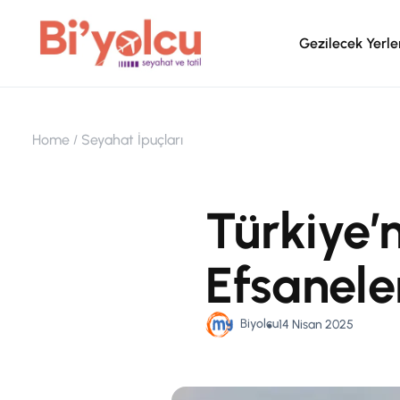
Gezilecek Yerle
Home
Seyahat İpuçları
Türkiye’
Efsanele
Biyolcu
14 Nisan 2025