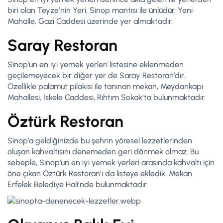
biri olan Teyze’nin Yeri, Sinop mantısı ile ünlüdür. Yeni
Mahalle, Gazi Caddesi üzerinde yer almaktadır.
Saray Restoran
Sinop’un en iyi yemek yerleri listesine eklenmeden
geçilemeyecek bir diğer yer de Saray Restoran’dır.
Özellikle palamut pilakisi ile tanınan mekan, Meydankapı
Mahallesi, İskele Caddesi, Rıhtım Sokak’ta bulunmaktadır.
Öztürk Restoran
Sinop’a geldiğinizde bu şehrin yöresel lezzetlerinden
oluşan kahvaltısını denemeden geri dönmek olmaz. Bu
sebeple, Sinop’un en iyi yemek yerleri arasında kahvaltı için
öne çıkan Öztürk Restoran’ı da listeye ekledik. Mekan
Erfelek Belediye Hali’nde bulunmaktadır.