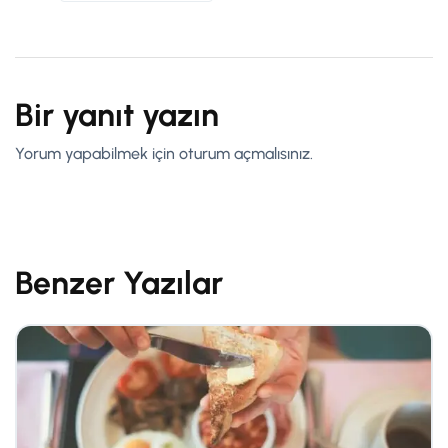
Bir yanıt yazın
Yorum yapabilmek için
oturum açmalısınız
.
Benzer Yazılar