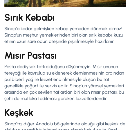
Sırık Kebabı
Sinop’a kadar gelmişken kebap yemeden dönmek olmaz!
Sinop’un meşhur yemeklerinden biri olan sırık kebabı, kuzu
etinin uzun süre odun ateşinde pişirilmesiyle hazırlanır.
Mısır Pastası
Pasta dediysek tatlı olduğunu düşünmeyin. Mısır ununun
tereyağı ile kavrulup su eklenerek demlenmesinin ardından
pul biberli yağ ile lezzetlendirilmesiyle oluşan bu tat,
genellikle yoğurt ile servis edilir. Sinop’un yöresel yemekleri
arasında en çok sevilen tatlardan biri olan mısır pastası, bu
şehirde mutlaka tadılması gereken lezzetlerdendir.
Keşkek
Sinop’ta, diğer Anadolu bölgelerinde olduğu gibi keşkek de