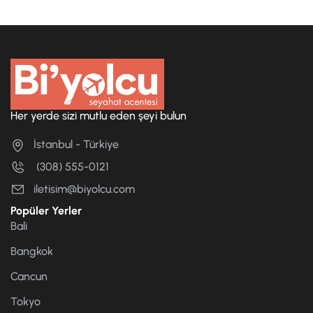
Her yerde sizi mutlu eden şeyi bulun
İstanbul - Türkiye
(308) 555-0121
iletisim@biyolcu.com
Popüler Yerler
Bali
Bangkok
Cancun
Tokyo