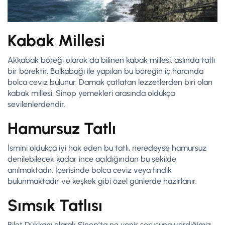
Kabak Millesi
Akkabak böreği olarak da bilinen kabak millesi, aslında tatlı
bir börektir. Balkabağı ile yapılan bu böreğin iç harcında
bolca ceviz bulunur. Damak çatlatan lezzetlerden biri olan
kabak millesi, Sinop yemekleri arasında oldukça
sevilenlerdendir.
Hamursuz Tatlı
İsmini oldukça iyi hak eden bu tatlı, neredeyse hamursuz
denilebilecek kadar ince açıldığından bu şekilde
anılmaktadır. İçerisinde bolca ceviz veya fındık
bulunmaktadır ve keşkek gibi özel günlerde hazırlanır.
Sımsık Tatlısı
Bilet Dükkanı olarak Sinop’ta ne yenir sorusuna verdiğimiz