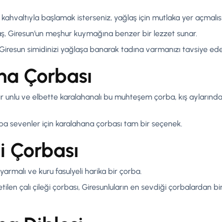
kahvaltıyla başlamak isterseniz, yağlaş için mutlaka yer açmalısı
laş, Giresun’un meşhur kuymağına benzer bir lezzet sunar.
 Giresun simidinizi yağlaşa banarak tadına varmanızı tavsiye ede
na Çorbası
mısır unlu ve elbette karalahanalı bu muhteşem çorba, kış ayların
a sevenler için karalahana çorbası tam bir seçenek.
ği Çorbası
, yarmalı ve kuru fasulyeli harika bir çorba.
ketilen çalı çileği çorbası, Giresunluların en sevdiği çorbalardan b