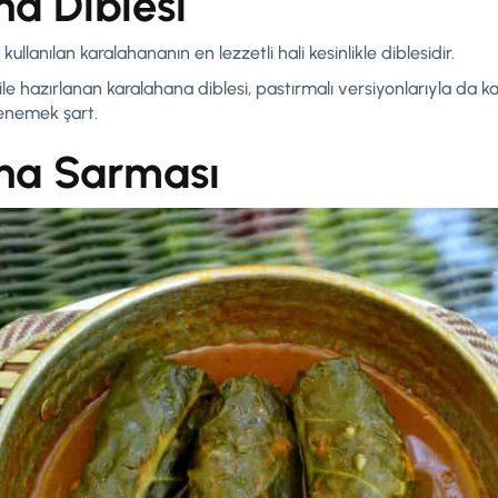
na Diblesi
lanılan karalahananın en lezzetli hali kesinlikle diblesidir.
ile hazırlanan karalahana diblesi, pastırmalı versiyonlarıyla da k
denemek şart.
na Sarması