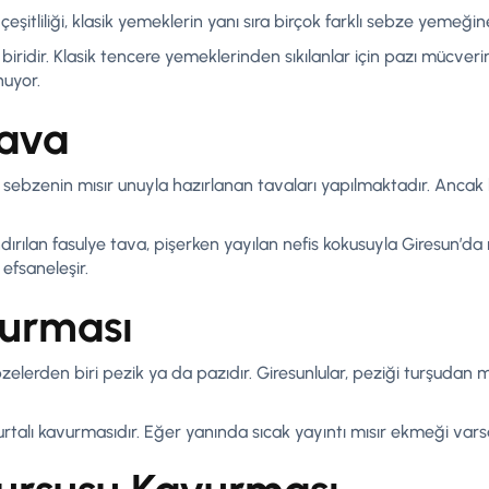
şitliliği, klasik yemeklerin yanı sıra birçok farklı sebze yemeğin
biridir. Klasik tencere yemeklerinden sıkılanlar için pazı mücveri
nuyor.
Tava
ebzenin mısır unuyla hazırlanan tavaları yapılmaktadır. Ancak 
zandırılan fasulye tava, pişerken yayılan nefis kokusuyla Giresun’
 efsaneleşir.
vurması
sebzelerden biri pezik ya da pazıdır. Giresunlular, peziği turşud
rtalı kavurmasıdır. Eğer yanında sıcak yayıntı mısır ekmeği varsa,