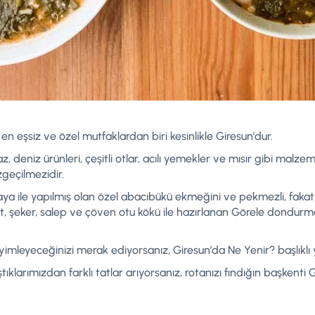
n eşsiz ve özel mutfaklardan biri kesinlikle Giresun’dur.
az, deniz ürünleri, çeşitli otlar, acılı yemekler ve mısır gibi malz
zgeçilmezidir.
aya ile yapılmış olan özel abacıbükü ekmeğini ve pekmezli, fakat
şeker, salep ve çöven otu kökü ile hazırlanan Görele dondurması 
imleyeceğinizi merak ediyorsanız, Giresun’da Ne Yenir? başlıklı 
klarımızdan farklı tatlar arıyorsanız, rotanızı fındığın başkenti G