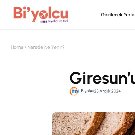
Gezilecek Yerle
Home
Nerede Ne Yenir?
Giresun’
Biyolcu
23 Aralık 2024