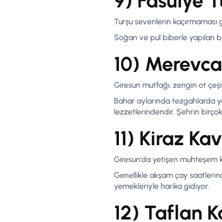
9) Fasulye 
Turşu sevenlerin kaçırmaması g
Soğan ve pul biberle yapılan bu
10) Merevc
Giresun mutfağı, zengin ot çeşitl
Bahar aylarında tezgahlarda ye
lezzetlerindendir. Şehrin birço
11) Kiraz Ka
Giresun’da yetişen muhteşem kir
Genellikle akşam çay saatlerind
yemekleriyle harika gidiyor.
12) Taflan 