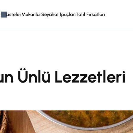
r
Listeler
Mekanlar
Seyahat İpuçları
Tatil Fırsatları
un Ünlü Lezzetleri