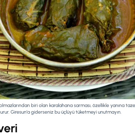
lmazlarından biri olan karalahana sarması, özellikle yanına taz
turur. Giresun’a giderseniz bu üçlüyü tüketmeyi unutmayın.
veri