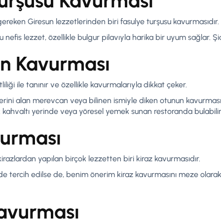
Turşusu Kavurması
ereken Giresun lezzetlerinden biri fasulye turşusu kavurmasıdır.
 nefis lezzet, özellikle bulgur pilavıyla harika bir uyum sağlar. 
an Kavurması
iliği ile tanınır ve özellikle kavurmalarıyla dikkat çeker.
rini alan merevcan veya bilinen ismiyle diken otunun kavurması,
k kahvaltı yerinde veya yöresel yemek sunan restoranda bulabilirs
vurması
azlardan yapılan birçok lezzetten biri kiraz kavurmasıdır.
e tercih edilse de, benim önerim kiraz kavurmasını meze olarak 
Kavurması