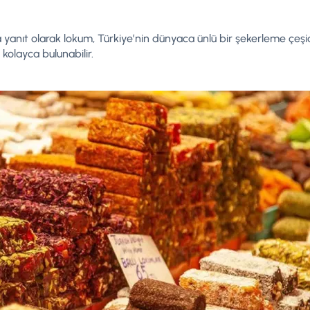
anıt olarak lokum, Türkiye’nin dünyaca ünlü bir şekerleme çeşidid
kolayca bulunabilir.