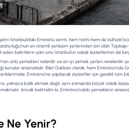
n şehri İstanbul’daki Eminönü semti, hem tarihi hem de kültürel
ratorluğu’nun en önemli yerleşim yerlerinden biri olan Topkapı 
 eden belirtilerin yanı sıra, İstanbul’un sokak lezzetlerinin de b
ün ünlü yemekleri nelerdir ve en iyi yemek yerleri nerelerdir şek
iği konular arasındadır. Bilet Dükkanı olarak, hem Eminönü’nde 
eriklerimizle, Eminönü’ne yapılacak ziyaretler için gerekli tüm bil
önü, yalnızca balık ekmek değil, aynı zamanda birçok sokak lezz
pmaktadır. Ancak belirtelim ki, Eminönü’ndeki yemeklerin arasınd
 Ne Yenir?