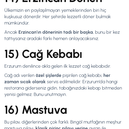
Ülkemizin en paylaşılmayan yemeklerinden biri hiç
kuşkusuz dönerdir. Her şehirde lezzetli döner bulmak
mümkündür.
Ancak
Erzincan’ın dönerinin tadı bir başka
, bunu bir kez
tattıysanız aradaki farkı hemen anlayacaksınız.
15) Cağ Kebabı
Erzurum denilince akla gelen ilk lezzet cağ kebabıdır.
Cağ adı verilen
özel şişlerde
pişirilen cağ kebabı,
her
zaman sıcak olarak
servis edilmelidir. Erzurum’da hangi
restorana giderseniz gidin, tabağınızdaki kebap bitmeden
yenisi gelmez. Bunu unutmayın.
16) Mastuva
Bu pilav, diğerlerinden çok farklı. Bingöl mutfağının meşhur
mastuva pilavı,
klasik pirinç pilavı yerine
ayran ile