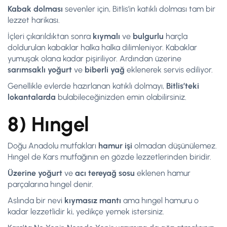
Kabak dolması
sevenler için, Bitlis’in katıklı dolması tam bir
lezzet harikası.
İçleri çıkarıldıktan sonra
kıymalı
ve
bulgurlu
harçla
doldurulan kabaklar halka halka dilimleniyor. Kabaklar
yumuşak olana kadar pişiriliyor. Ardından üzerine
sarımsaklı
yoğurt
ve
biberli
yağ
eklenerek servis ediliyor.
Genellikle evlerde hazırlanan katıklı dolmayı,
Bitlis’teki
lokantalarda
bulabileceğinizden emin olabilirsiniz.
8) Hıngel
Doğu Anadolu mutfakları
hamur
işi
olmadan düşünülemez.
Hıngel de Kars mutfağının en gözde lezzetlerinden biridir.
Üzerine yoğurt
ve
acı
tereyağ
sosu
eklenen hamur
parçalarına hıngel denir.
Aslında bir nevi
kıymasız mantı
ama hıngel hamuru o
kadar lezzetlidir ki, yedikçe yemek istersiniz.