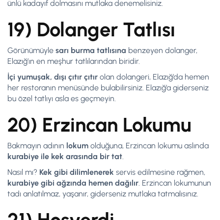
ünlü kadayıf dolmasını mutlaka denemelisiniz.
19) Dolanger Tatlısı
Görünümüyle
sarı burma tatlısına
benzeyen dolanger,
Elazığ’ın en meşhur tatlılarından biridir.
İçi yumuşak, dışı çıtır çıtır
olan dolangeri, Elazığ’da hemen
her restoranın menüsünde bulabilirsiniz. Elazığ’a giderseniz
bu özel tatlıyı asla es geçmeyin.
20) Erzincan Lokumu
Bakmayın adının
lokum
olduğuna, Erzincan lokumu aslında
kurabiye ile kek arasında bir tat
.
Nasıl mı?
Kek gibi dilimlenerek
servis edilmesine rağmen,
kurabiye gibi ağzında hemen dağılır
. Erzincan lokumunun
tadı anlatılmaz, yaşanır, giderseniz mutlaka tatmalısınız.