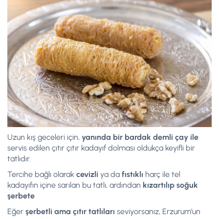
Uzun kış geceleri için,
yanında bir bardak demli çay ile
servis edilen çıtır çıtır kadayıf dolması oldukça keyifli bir
tatlıdır.
Tercihe bağlı olarak
cevizli
ya da
fıstıklı
harç ile tel
kadayıfın içine sarılan bu tatlı, ardından
kızartılıp soğuk
şerbete
Eğer
şerbetli ama çıtır tatlıları
seviyorsanız, Erzurum’un