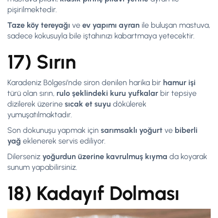
pişirilmektedir.
Taze köy tereyağı
ve
ev yapımı ayran
ile buluşan mastuva,
sadece kokusuyla bile iştahınızı kabartmaya yetecektir.
17) Sırın
Karadeniz Bölgesi’nde siron denilen harika bir
hamur işi
türü olan sırın,
rulo şeklindeki kuru yufkalar
bir tepsiye
dizilerek üzerine
sıcak et suyu
dökülerek
yumuşatılmaktadır.
Son dokunuşu yapmak için
sarımsaklı yoğurt
ve
biberli
yağ
eklenerek servis ediliyor.
Dilerseniz
yoğurdun üzerine kavrulmuş kıyma
da koyarak
sunum yapabilirsiniz.
18) Kadayıf Dolması