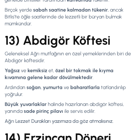
Birçok yerde
sabah saatine kalmadan tükenir
, ancak
Bitlis’te öğle saatlerinde de lezzetli bir büryan bulmak
mümkündür.
13) Abdigör Köftesi
Geleneksel Ağrı mutfağının en özel yemeklerinden biri de
Abdigör köftesidir.
Yağsız
ve
kemiksiz
et,
özel bir tokmak ile kıyma
kıvamına gelene kadar dövülmektedir
.
Ardından
soğan
,
yumurta
ve
baharatlarla
tatlandırılıp
yoğrulur.
Büyük yuvarlaklar
halinde hazırlanan abdigör köftesi,
yanında
sade pirinç pilavı
ile servis edilir.
Ağrı Lezzet Durakları yazımıza da göz atmalısınız.
14) Erzincan Döneri