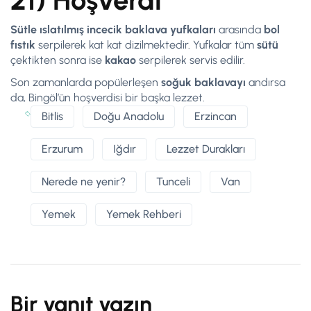
21) Hoşverdi
Sütle ıslatılmış incecik baklava yufkaları
arasında
bol
fıstık
serpilerek kat kat dizilmektedir. Yufkalar tüm
sütü
çektikten sonra ise
kakao
serpilerek servis edilir.
Son zamanlarda popülerleşen
soğuk baklavayı
andırsa
da, Bingöl’ün hoşverdisi bir başka lezzet.
Bitlis
Doğu Anadolu
Erzincan
Erzurum
Iğdır
Lezzet Durakları
Nerede ne yenir?
Tunceli
Van
Yemek
Yemek Rehberi
Bir yanıt yazın