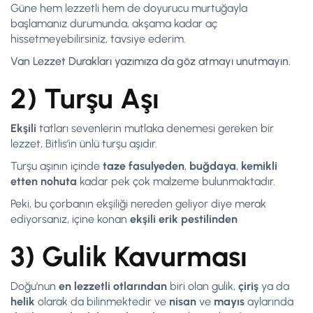
Güne hem lezzetli hem de doyurucu murtuğayla
başlamanız durumunda, akşama kadar aç
hissetmeyebilirsiniz, tavsiye ederim.
Van Lezzet Durakları yazımıza da göz atmayı unutmayın.
2) Turşu Aşı
Ekşili
tatları sevenlerin mutlaka denemesi gereken bir
lezzet, Bitlis’in ünlü turşu aşıdır.
Turşu aşının içinde
taze
fasulyeden
,
buğdaya
,
kemikli
etten
nohuta
kadar pek çok malzeme bulunmaktadır.
Peki, bu çorbanın ekşiliği nereden geliyor diye merak
ediyorsanız, içine konan
ekşili erik
pestilinden
3) Gulik Kavurması
Doğu’nun
en lezzetli otlarından
biri olan gulik,
çiriş
ya da
helik
olarak da bilinmektedir ve
nisan
ve
mayıs
aylarında