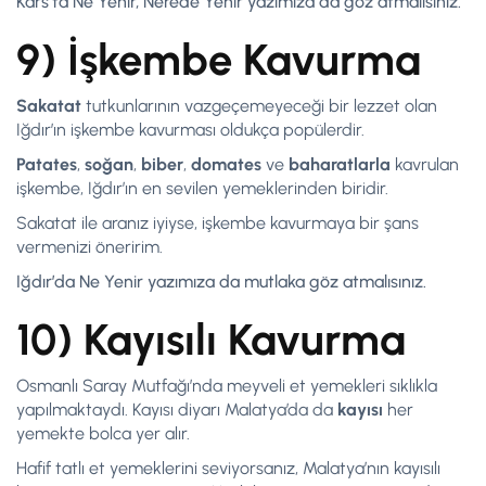
Kars’ta Ne Yenir, Nerede Yenir yazımıza da göz atmalısınız.
9) İşkembe Kavurma
Sakatat
tutkunlarının vazgeçemeyeceği bir lezzet olan
Iğdır’ın işkembe kavurması oldukça popülerdir.
Patates
,
soğan
,
biber
,
domates
ve
baharatlarla
kavrulan
işkembe, Iğdır’ın en sevilen yemeklerinden biridir.
Sakatat ile aranız iyiyse, işkembe kavurmaya bir şans
vermenizi öneririm.
Iğdır’da Ne Yenir yazımıza da mutlaka göz atmalısınız.
10) Kayısılı Kavurma
Osmanlı Saray Mutfağı’nda meyveli et yemekleri sıklıkla
yapılmaktaydı. Kayısı diyarı Malatya’da da
kayısı
her
yemekte bolca yer alır.
Hafif tatlı et yemeklerini seviyorsanız, Malatya’nın kayısılı