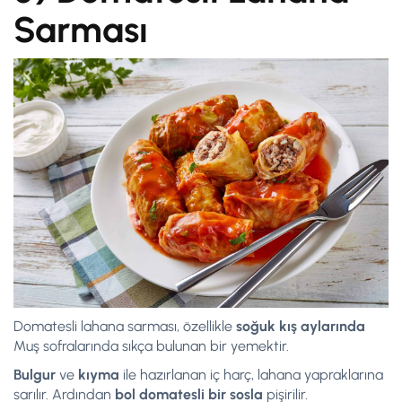
Sarması
Domatesli lahana sarması, özellikle
soğuk kış aylarında
Muş sofralarında sıkça bulunan bir yemektir.
Bulgur
ve
kıyma
ile hazırlanan iç harç, lahana yapraklarına
sarılır. Ardından
bol domatesli bir sosla
pişirilir.