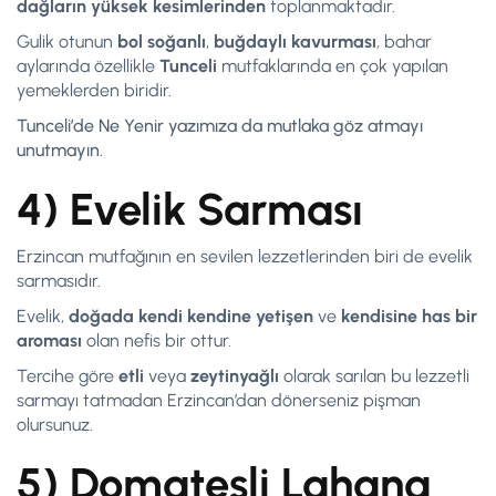
dağların yüksek kesimlerinden
toplanmaktadır.
Gulik otunun
bol soğanlı
,
buğdaylı kavurması
, bahar
aylarında özellikle
Tunceli
mutfaklarında en çok yapılan
yemeklerden biridir.
Tunceli’de Ne Yenir yazımıza da mutlaka göz atmayı
unutmayın.
4) Evelik Sarması
Erzincan mutfağının en sevilen lezzetlerinden biri de evelik
sarmasıdır.
Evelik,
doğada kendi kendine yetişen
ve
kendisine has bir
aroması
olan nefis bir ottur.
Tercihe göre
etli
veya
zeytinyağlı
olarak sarılan bu lezzetli
sarmayı tatmadan Erzincan’dan dönerseniz pişman
olursunuz.
5) Domatesli Lahana