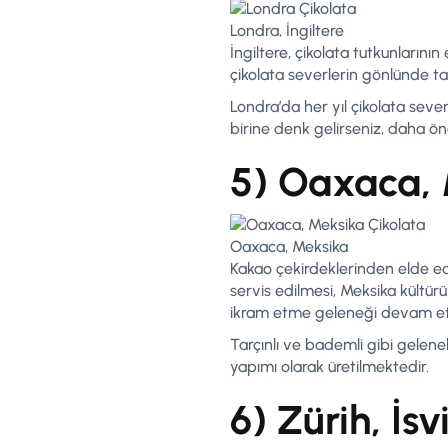
Londra, İngiltere
İngiltere, çikolata tutkunlarının 
çikolata severlerin gönlünde ta
Londra’da her yıl çikolata severl
birine denk gelirseniz, daha önce
5) Oaxaca,
Oaxaca, Meksika
Kakao çekirdeklerinden elde ed
servis edilmesi, Meksika kültür
ikram etme geleneği devam et
Tarçınlı ve bademli gibi gelene
yapımı olarak üretilmektedir.
6) Zürih, İsv