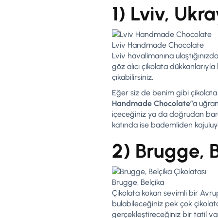
1) Lviv, Ukr
Lviv Handmade Chocolate
Lviv havalimanına ulaştığınızda
göz alıcı çikolata dükkanlarıyl
çıkabilirsiniz.
Eğer siz de benim gibi çikolata 
Handmade Chocolate’
’a uğram
içeceğiniz ya da doğrudan barda
katında ise bademliden kajuluya,
2) Brugge, B
Brugge, Belçika
Çikolata kokan sevimli bir Avru
bulabileceğiniz pek çok çikolat
gerçekleştireceğiniz bir tatil v