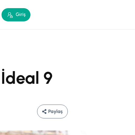
Giriş
 İdeal 9
Paylaş