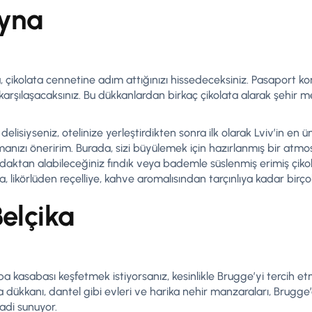
ayna
, çikolata cennetine adım attığınızı hissedeceksiniz. Pasaport 
a karşılaşacaksınız. Bu dükkanlardan birkaç çikolata alarak şehir 
delisiyseniz, otelinize yerleştirdikten sonra ilk olarak Lviv’in en 
anızı öneririm. Burada, sizi büyülemek için hazırlanmış bir atmosf
ktan alabileceğiniz fındık veya bademle süslenmiş erimiş çikolat
 likörlüden reçelliye, kahve aromalısından tarçınlıya kadar birçok
elçika
pa kasabası keşfetmek istiyorsanız, kesinlikle Brugge’yi tercih et
a dükkanı, dantel gibi evleri ve harika nehir manzaraları, Brugge’
aadi sunuyor.