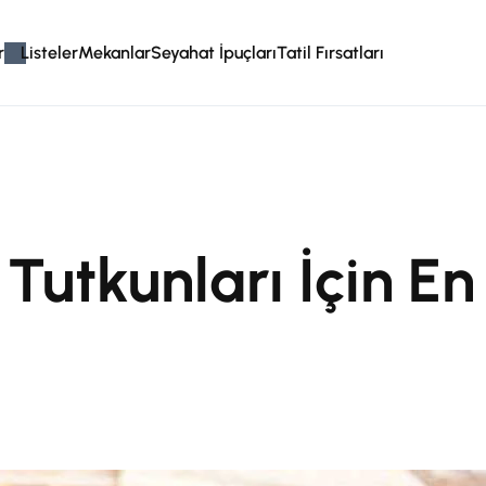
r
Listeler
Mekanlar
Seyahat İpuçları
Tatil Fırsatları
Tutkunları İçin En