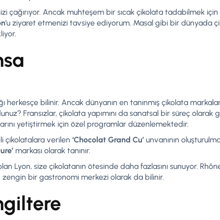
 sizi çağırıyor. Ancak muhteşem bir sıcak çikolata tadabilmek için
on
’u ziyaret etmenizi tavsiye ediyorum. Masal gibi bir dünyada ç
liyor.
nsa
lığı herkesçe bilinir. Ancak dünyanın en tanınmış çikolata markala
ydunuz? Fransızlar, çikolata yapımını da sanatsal bir süreç olarak
larını yetiştirmek için özel programlar düzenlemektedir.
i çikolatalara verilen
‘Chocolat Grand Cu’
unvanının oluşturulm
ure’
markası olarak tanınır.
lan Lyon, size çikolatanın ötesinde daha fazlasını sunuyor. Rhôn
zengin bir gastronomi merkezi olarak da bilinir.
ngiltere