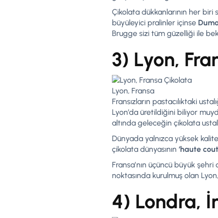
Çikolata dükkanlarının her biri
büyüleyici pralinler içinse
Dum
Brugge sizi tüm güzelliği ile bek
3) Lyon, Fra
Lyon, Fransa
Fransızların pastacılıktaki usta
Lyon’da üretildiğini biliyor mu
altında geleceğin çikolata usta
Dünyada yalnızca yüksek kalitel
çikolata dünyasının
‘haute cout
Fransa’nın üçüncü büyük şehri o
noktasında kurulmuş olan Lyon, 
4) Londra, İ