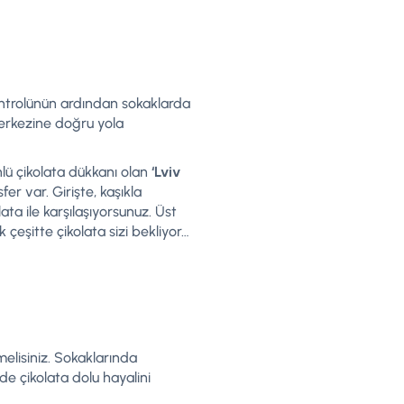
kontrolünün ardından sokaklarda
merkezine doğru yola
ünlü çikolata dükkanı olan
‘Lviv
er var. Girişte, kaşıkla
a ile karşılaşıyorsunuz. Üst
 çeşitte çikolata sizi bekliyor…
melisiniz. Sokaklarında
de çikolata dolu hayalini