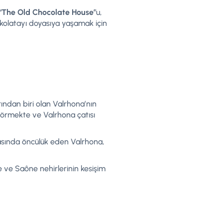
‘The Old Chocolate House’
’u,
ikolatayı doyasıya yaşamak için
rından biri olan Valrhona’nın
 görmekte ve Valrhona çatısı
asında öncülük eden Valrhona,
e ve Saône nehirlerinin kesişim