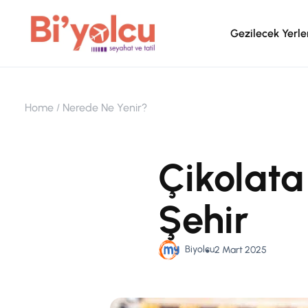
Gezilecek Yerle
Home
Nerede Ne Yenir?
Çikolata 
Şehir
Biyolcu
2 Mart 2025