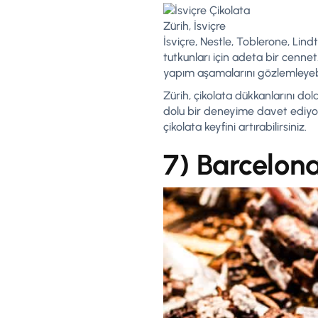
Zürih, İsviçre
İsviçre, Nestle, Toblerone, Lind
tutkunları için adeta bir cennet
yapım aşamalarını gözlemleyebilir 
Zürih, çikolata dükkanlarını do
dolu bir deneyime davet ediyo
çikolata keyfini artırabilirsiniz.
7) Barcelon