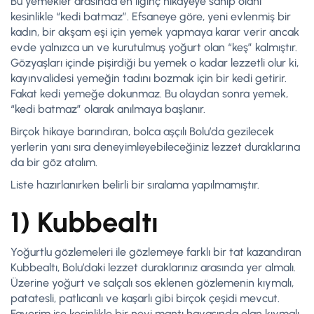
Bu yemekler arasında en ilginç hikayeye sahip olanı
kesinlikle “kedi batmaz”. Efsaneye göre, yeni evlenmiş bir
kadın, bir akşam eşi için yemek yapmaya karar verir ancak
evde yalnızca un ve kurutulmuş yoğurt olan “keş” kalmıştır.
Gözyaşları içinde pişirdiği bu yemek o kadar lezzetli olur ki,
kayınvalidesi yemeğin tadını bozmak için bir kedi getirir.
Fakat kedi yemeğe dokunmaz. Bu olaydan sonra yemek,
“kedi batmaz” olarak anılmaya başlanır.
Birçok hikaye barındıran, bolca aşçılı Bolu’da gezilecek
yerlerin yanı sıra deneyimleyebileceğiniz lezzet duraklarına
da bir göz atalım.
Liste hazırlanırken belirli bir sıralama yapılmamıştır.
1) Kubbealtı
Yoğurtlu gözlemeleri ile gözlemeye farklı bir tat kazandıran
Kubbealtı, Bolu’daki lezzet duraklarınız arasında yer almalı.
Üzerine yoğurt ve salçalı sos eklenen gözlemenin kıymalı,
patatesli, patlıcanlı ve kaşarlı gibi birçok çeşidi mevcut.
Favorim ise kesinlikle bir nevi mantı havasında olan kıymalı