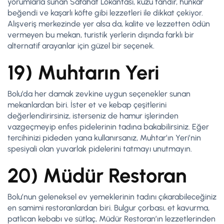
yorumlarla sunan Safahat Lokantası, kuzu tandır, hünkar
beğendi ve kaşarlı köfte gibi lezzetleri ile dikkat çekiyor.
Alışveriş merkezinde yer alsa da, kalite ve lezzetten ödün
vermeyen bu mekan, turistik yerlerin dışında farklı bir
alternatif arayanlar için güzel bir seçenek.
19) Muhtarın Yeri
Bolu’da her damak zevkine uygun seçenekler sunan
mekanlardan biri. İster et ve kebap çeşitlerini
değerlendirirsiniz, isterseniz de hamur işlerinden
vazgeçmeyip enfes pidelerinin tadına bakabilirsiniz. Eğer
tercihinizi pideden yana kullanırsanız, Muhtar’ın Yeri’nin
spesiyali olan yuvarlak pidelerini tatmayı unutmayın.
20) Müdür Restoran
Bolu’nun geleneksel ev yemeklerinin tadını çıkarabileceğiniz
en samimi restoranlardan biri. Bulgur çorbası, et kavurma,
patlıcan kebabı ve sütlaç, Müdür Restoran’ın lezzetlerinden