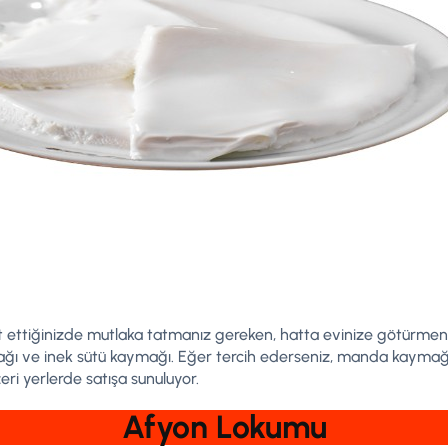
t ettiğinizde mutlaka tatmanız gereken, hatta evinize götürmeniz
ğı ve inek sütü kaymağı. Eğer tercih ederseniz, manda kaymağın
i yerlerde satışa sunuluyor.
Afyon Lokumu