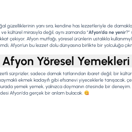
oğal güzelliklerinin yanı sıra, kendine has lezzetleriyle de damak
hi ve kültürel mirasıyla değil, aynı zamanda “
Afyon’da ne yenir
?” 
dikkat çekiyor. Afyon mutfağı, yöresel ürünlerin ustalıkla kullanım
mdi, Afyon’un bu lezzet dolu dünyasına birlikte bir yolculuğa çı
Afyon Yöresel Yemekleri
zetli sürprizler, sadece damak tatlarından ibaret değil; bir kültür
 kaymaklı ekmek kadayıfı gibi efsanevi yiyeceklerle tanışacak, çeş
. Burada yemek yemek, yalnızca doymanın ötesinde bir deneyim.
adesi Afyon’da gerçek bir anlam bulacak.