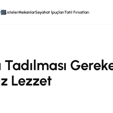
r
Listeler
Mekanlar
Seyahat İpuçları
Tatil Fırsatları
 Tadılması Gereke
z Lezzet