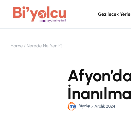
Gezilecek Yerle
Home
Nerede Ne Yenir?
Afyon’da
İnanılma
Biyolcu
7 Aralık 2024