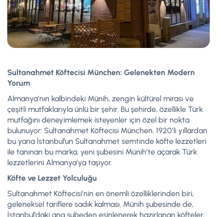
Sultanahmet Köftecisi München: Gelenekten Modern
Yorum
Almanya’nın kalbindeki Münih, zengin kültürel mirası ve
çeşitli mutfaklarıyla ünlü bir şehir. Bu şehirde, özellikle Türk
mutfağını deneyimlemek isteyenler için özel bir nokta
bulunuyor: Sultanahmet Köftecisi München. 1920’li yıllardan
bu yana İstanbul’un Sultanahmet semtinde köfte lezzetleri
ile tanınan bu marka, yeni şubesini Münih’te açarak Türk
lezzetlerini Almanya’ya taşıyor.
Köfte ve Lezzet Yolculuğu
Sultanahmet Köftecisi’nin en önemli özelliklerinden biri,
geleneksel tariflere sadık kalması. Münih şubesinde de,
İstanbul’daki ana şubeden esinlenerek hazırlanan köfteler,