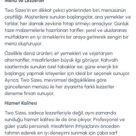
Menü ve Lezzetler
Two Sizes’in en dikkat çekici yönlerinden biri, menüsünün
çeşitliliği. Müşterilere sunulan başlangıçlar, ana yemekler ve
tatlılar, her damak zevkine hitap etmeyi amaçlıyor. Günlük
taze malzemelerle hazırlanan tarifler, yerel ve uluslararası
mutfakların en iyi örneklerini bir araya getirerek zengin bir
menü oluşturuyor.
Özellikle deniz ürünleri, et yemekleri ve vejetaryen
alternatifler, misafirlerden büyük ilgi görüyor. Kahvaltı
saatlerinde sunulan özel tabaklar ise, güne enerjik bir
başlangıç yapmak isteyenler için ideal bir seçenek sunuyor.
Ayrıca, Two Sizes, mevsimsel değişikliklere göre
güncellenen menüsü ile her ziyarette farklı lezzetler
deneme fırsatı sunuyor.
Hizmet Kalitesi
Two Sizes, sadece lezzetleriyle değil, aynı zamanda
sunduğu hizmet kalitesi ile de öne çıkıyor. Profesyonel ve
güler yüzlü personeli, misafirlerin ihtiyaçlarını önceden
tahmin ederek en iyi deneyimi sunmak için çaba sarf