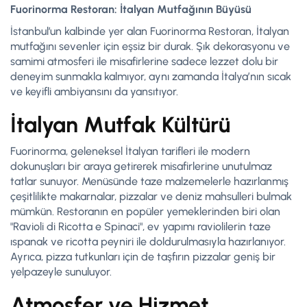
Fuorinorma Restoran: İtalyan Mutfağının Büyüsü
İstanbul’un kalbinde yer alan Fuorinorma Restoran, İtalyan
mutfağını sevenler için eşsiz bir durak. Şık dekorasyonu ve
samimi atmosferi ile misafirlerine sadece lezzet dolu bir
deneyim sunmakla kalmıyor, aynı zamanda İtalya’nın sıcak
ve keyifli ambiyansını da yansıtıyor.
İtalyan Mutfak Kültürü
Fuorinorma, geleneksel İtalyan tarifleri ile modern
dokunuşları bir araya getirerek misafirlerine unutulmaz
tatlar sunuyor. Menüsünde taze malzemelerle hazırlanmış
çeşitlilikte makarnalar, pizzalar ve deniz mahsulleri bulmak
mümkün. Restoranın en popüler yemeklerinden biri olan
"Ravioli di Ricotta e Spinaci", ev yapımı raviolilerin taze
ıspanak ve ricotta peyniri ile doldurulmasıyla hazırlanıyor.
Ayrıca, pizza tutkunları için de taşfırın pizzalar geniş bir
yelpazeyle sunuluyor.
Atmosfer ve Hizmet