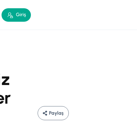
Giriş
iz
er
Paylaş