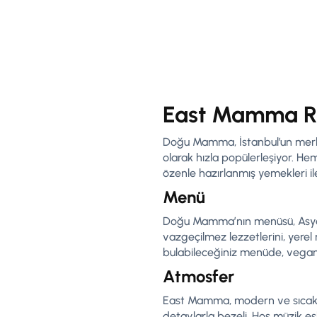
East Mamma Res
Doğu Mamma, İstanbul’un merkez
olarak hızla popülerleşiyor. H
özenle hazırlanmış yemekleri ile
Menü
Doğu Mamma’nın menüsü, Asya’nı
vazgeçilmez lezzetlerini, yerel
bulabileceğiniz menüde, vegan
Atmosfer
East Mamma, modern ve sıcak bi
detaylarla bezeli. Hoş müzik e