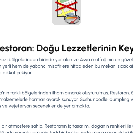
toran: Doğu Lezzetlerinin Key
i bölgelerinden birinde yer alan ve Asya mutfağının en güzel ö
em yerli hem de yabancı misafirlere hitap eden bu mekan, sıcak a
 dikkat çekiyor.
n farklı bölgelerinden ilham alınarak oluşturulmuş. Restoran, 
 malzemelerle harmanlayarak sunuyor. Sushi, noodle, dumpling ve 
 ve vejeteryan seçenekler de yer almakta.
r atmosfere sahip. Restoranın iç tasarımı, doğanın renkleri il
şliğinde yemek yemenin tadı bir başka. Farklı masa seçenekleri i