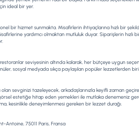
n ideal bir yer.
nel bir hizmet sunmakta. Misafirlerin ihtiyaçlarına hızlı bir şeki
afirlerine yardımcı olmaktan mutluluk duyar. Siparişlerin hızlı bi
r.
restoranlar seviyesinin altında kalarak, her bütçeye uygun seçene
üler, sosyal medyada sıkça paylaşılan popüler lezzetlerden biri 
n sevginizi tazeleyecek, arkadaşlarınızla keyifli zaman geçire
sel estetiğe hitap eden yemekleri ile mutlaka denemeniz gerek
ma, kesinlikle deneyimlenmesi gereken bir lezzet durağı.
t-Antoine, 75011 Paris, Fransa