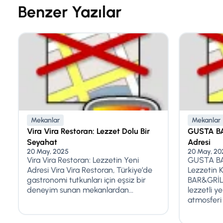
Benzer Yazılar
Mekanlar
Mekanlar
Vira Vira Restoran: Lezzet Dolu Bir
GUSTA BAR
Seyahat
Adresi
20 May, 2025
20 May, 20
Vira Vira Restoran: Lezzetin Yeni
GUSTA BA
Adresi Vira Vira Restoran, Türkiye’de
Lezzetin 
gastronomi tutkunları için eşsiz bir
BAR&GRİLL
deneyim sunan mekanlardan...
lezzetli y
atmosferi i