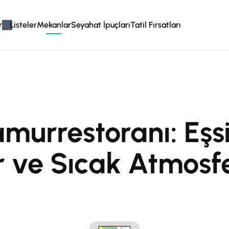
r
Listeler
Mekanlar
Seyahat İpuçları
Tatil Fırsatları
urrestoranı: Eşs
r ve Sıcak Atmosf