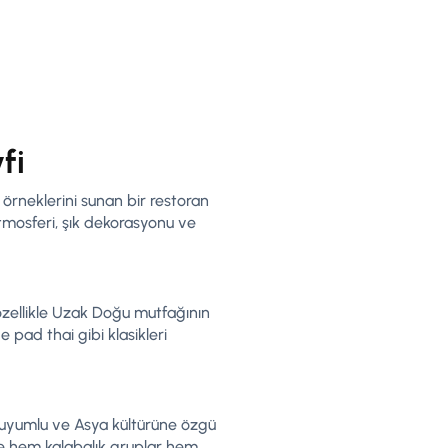
fi
rneklerini sunan bir restoran
tmosferi, şık dekorasyonu ve
özellikle Uzak Doğu mutfağının
pad thai gibi klasikleri
e uyumlu ve Asya kültürüne özgü
le hem kalabalık gruplar hem