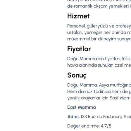
de romantik akşam yemekleri içi
Hizmet
Personel, güleryüzlü ve profesyo
ustaları, yemeğin her anında mis
mükemmel bir deneyim sunuyo
Fiyatlar
Doğu Mamma’nın fiyatları, lüks 
hava alanında sunulan özel men
Sonuç
Doğu Mamma, Asya mutfağına ola
Hem damak tadınıza hem de gör
yenilik arayanlar için East Mam
East Mamma
Adres:
133 Rue du Faubourg Sain
Değerlendirme: 4.7/5