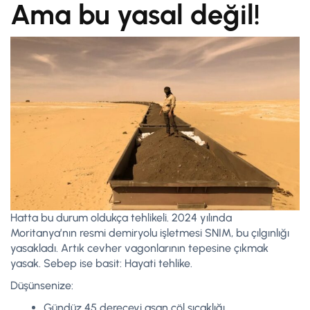
Ama bu yasal değil!
Hatta bu durum oldukça tehlikeli. 2024 yılında
Moritanya’nın resmi demiryolu işletmesi SNIM, bu çılgınlığı
yasakladı. Artık cevher vagonlarının tepesine çıkmak
yasak. Sebep ise basit: Hayati tehlike.
Düşünsenize:
Gündüz 45 dereceyi aşan çöl sıcaklığı