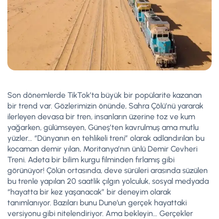
Son dönemlerde TikTok’ta büyük bir popülarite kazanan
bir trend var. Gözlerimizin önünde, Sahra Çölü’nü yararak
ilerleyen devasa bir tren, insanların üzerine toz ve kum
yağarken, gülümseyen, Güneş’ten kavrulmuş ama mutlu
yüzler… “Dünyanın en tehlikeli treni” olarak adlandırılan bu
kocaman demir yılan, Moritanya’nın ünlü Demir Cevheri
Treni. Adeta bir bilim kurgu filminden fırlamış gibi
görünüyor! Çölün ortasında, deve sürüleri arasında süzülen
bu trenle yapılan 20 saatlik çılgın yolculuk, sosyal medyada
“hayatta bir kez yaşanacak” bir deneyim olarak
tanımlanıyor. Bazıları bunu Dune’un gerçek hayattaki
versiyonu gibi nitelendiriyor. Ama bekleyin… Gerçekler