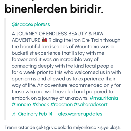
binenlerden biridir.
@isaacexploress
A JOURNEY OF ENDLESS BEAUTY & RAW
ADVENTURE
Riding the Iron Ore Train through
the beautiful landscapes of Mauritania was a
bucketlist experience that’ll stay with me
forever and it was an incredible way of
connecting deeply with the kind local people
for a week prior to this who welcomed us in with
open arms and allowed us to experience their
way of life. An adventure recommended only for
those who are well travelled and prepared to
embark on a journey of unknowns.
#mauritania
#ironore
#shock
#reaction
#saharadesert
♬ Ordinary Feb 14 – alexwarrenupdates
Trenin üstünde çektiği videolarla milyonlarca kişiye ulaştı.