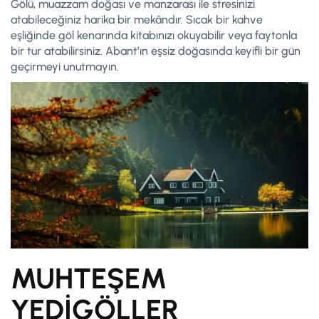
Gölü, muazzam doğası ve manzarası ile stresinizi
atabileceğiniz harika bir mekândır. Sıcak bir kahve
eşliğinde göl kenarında kitabınızı okuyabilir veya faytonla
bir tur atabilirsiniz. Abant’ın eşsiz doğasında keyifli bir gün
geçirmeyi unutmayın.
MUHTEŞEM
YEDİGÖLLER