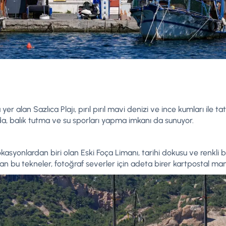
er alan Sazlıca Plajı, pırıl pırıl mavi denizi ve ince kumları ile ta
da, balık tutma ve su sporları yapma imkanı da sunuyor.
kasyonlardan biri olan Eski Foça Limanı, tarihi dokusu ve renkli bal
n bu tekneler, fotoğraf severler için adeta birer kartpostal man