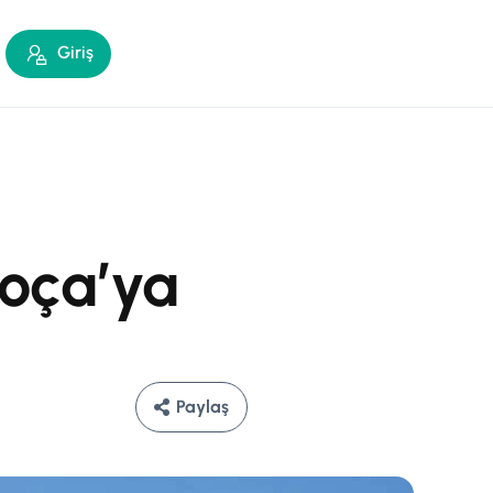
Giriş
Foça’ya
Paylaş