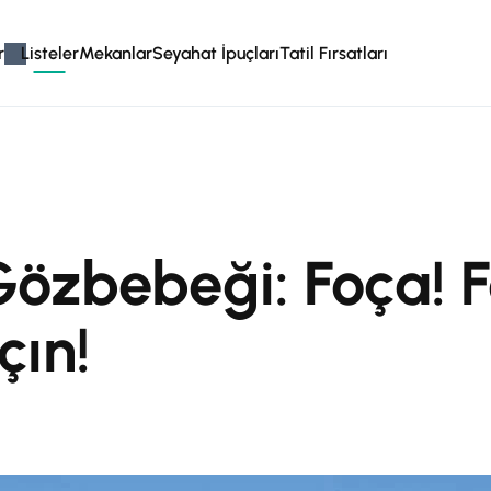
r
Listeler
Mekanlar
Seyahat İpuçları
Tatil Fırsatları
Gözbebeği: Foça! 
çın!