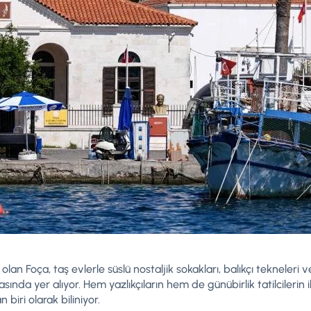
 olan Foça, taş evlerle süslü nostaljik sokakları, balıkçı tekneleri v
sında yer alıyor. Hem yazlıkçıların hem de günübirlik tatilcilerin i
 biri olarak biliniyor.