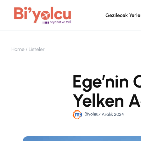
Gezilecek Yerle
Home
Listeler
Ege’nin 
Yelken A
Biyolcu
7 Aralık 2024