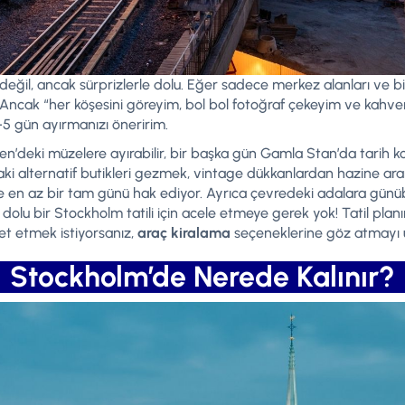
değil, ancak sürprizlerle dolu. Eğer sadece merkez alanları ve
lir. Ancak “her köşesini göreyim, bol bol fotoğraf çekeyim ve ka
-5 gün ayırmanızı öneririm.
en’deki müzelere ayırabilir, bir başka gün Gamla Stan’da tarih 
aki alternatif butikleri gezmek, vintage dükkanlardan hazine ar
 en az bir tam günü hak ediyor. Ayrıca çevredeki adalara günüb
dolu bir Stockholm tatili için acele etmeye gerek yok! Tatil pla
t etmek istiyorsanız,
araç kiralama
seçeneklerine göz atmayı 
Stockholm’de Nerede Kalınır?