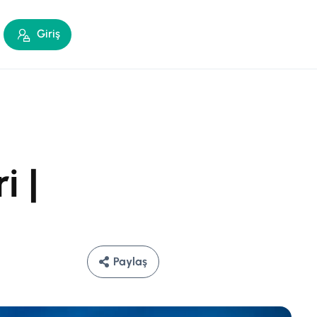
Giriş
i |
Paylaş