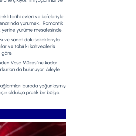
öne çıkıyor. İhtiyaçlarınızı ve
kli tarihi evleri ve kafeleriyle
su kenarında yürümek… Romantik
ok yerine yürüme mesafesinde.
sı ve sanat dolu sokaklarıyla
ar ve tabii ki kahvecilerle
 göre.
si’nden Vasa Müzesi’ne kadar
rları da bulunuyor. Aileyle
bağlantıları burada yoğunlaşmış
çin oldukça pratik bir bölge.