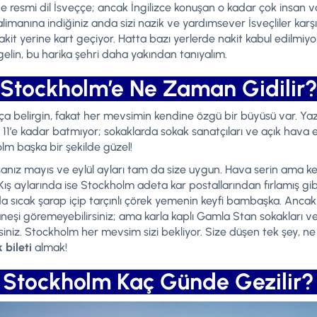
de resmi dil İsveççe; ancak İngilizce konuşan o kadar çok insan 
alimanına indiğiniz anda sizi nazik ve yardımsever İsveçliler karş
akit yerine kart geçiyor. Hatta bazı yerlerde nakit kabul edilmi
gelin, bu harika şehri daha yakından tanıyalım.
Stockholm’e Ne Zaman Gidilir
belirgin, fakat her mevsimin kendine özgü bir büyüsü var. Yaz ay
1’e kadar batmıyor; sokaklarda sokak sanatçıları ve açık hava etk
lm başka bir şekilde güzel!
nız mayıs ve eylül ayları tam da size uygun. Hava serin ama keyif
 Kış aylarında ise Stockholm adeta kar postallarından fırlamış gi
da sıcak şarap içip tarçınlı çörek yemenin keyfi bambaşka. Ancak
güneşi göremeyebilirsiniz; ama karla kaplı Gamla Stan sokakları
rsiniz. Stockholm her mevsim sizi bekliyor. Size düşen tek şey, 
bileti
almak!
Stockholm Kaç Günde Gezilir?