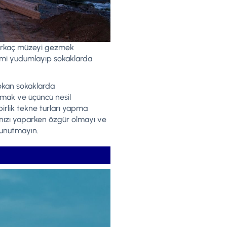
 birkaç müzeyi gezmek
hvemi yudumlayıp sokaklarda
kokan sokaklarda
amak ve üçüncü nesil
irlik tekne turları yapma
nınızı yaparken özgür olmayı ve
unutmayın.