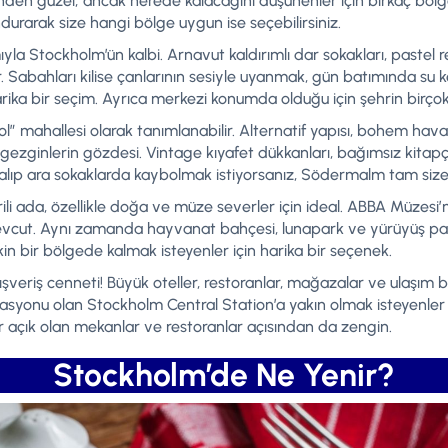
nden güzel; ancak nerede kalacağını düşünenler için birkaç bölge 
ndurarak size hangi bölge uygun ise seçebilirsiniz.
la Stockholm’ün kalbi. Arnavut kaldırımlı dar sokakları, pastel ren
r. Sabahları kilise çanlarının sesiyle uyanmak, gün batımında 
arika bir seçim. Ayrıca merkezi konumda olduğu için şehrin birç
” mahallesi olarak tanımlanabilir. Alternatif yapısı, bohem hava
zginlerin gözdesi. Vintage kıyafet dükkanları, bağımsız kitapçıl
 alıp ara sokaklarda kaybolmak istiyorsanız, Södermalm tam size
vrili ada, özellikle doğa ve müze severler için ideal. ABBA Müze
vcut. Aynı zamanda hayvanat bahçesi, lunapark ve yürüyüş parku
n bir bölgede kalmak isteyenler için harika bir seçenek.
şveriş cenneti! Büyük oteller, restoranlar, mağazalar ve ulaşım 
syonu olan Stockholm Central Station’a yakın olmak isteyenler i
 açık olan mekanlar ve restoranlar açısından da zengin.
Stockholm’de Ne Yenir?