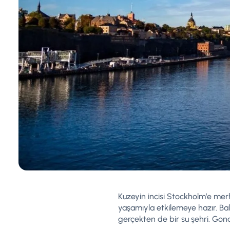
Kuzeyin incisi Stockholm’e mer
yaşamıyla etkilemeye hazır. Bal
gerçekten de bir su şehri. Gond