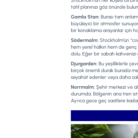
Stockholm’un her köşesi birbiri
tatil planınızı göz önünde bulu
Gamla Stan:
Burası tam anlamıy
büyüleyici bir atmosfer sunuyo
bir konaklama arayanlar için h
Södermalm:
Stockholm’ün “cool
hem yerel halkın hem de genç ge
dolu. Eğer bir sabah kahvenizi
Djurgarden:
Bu yeşilliklerle çe
birçok önemli durak burada me
seyahat edenler veya daha saki
Norrmalm:
Şehir merkezi ve alı
durumda. Bölgenin ana tren ista
Ayrıca gece geç saatlere kadar