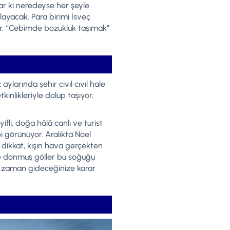
var ki neredeyse her şeyle
ılayacak. Para birimi İsveç
yor. “Cebimde bozukluk taşımak”
?
larında şehir cıvıl cıvıl hale
inlikleriyle dolup taşıyor.
li, doğa hâlâ canlı ve turist
bi görünüyor. Aralıkta Noel
 dikkat, kışın hava gerçekten
 ve donmuş göller bu soğuğu
ne zaman gideceğinize karar