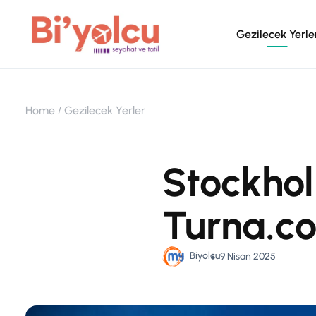
Gezilecek Yerle
Home
Gezilecek Yerler
Stockhol
Turna.c
Biyolcu
9 Nisan 2025