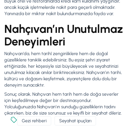
Büyük otel ve restoranlarda kredi kartı kullanımı yaygındır,
ancak küçük işletmelerde nakit para geçerli olmaktadır.
Yanınızda bir miktar nakit bulundurmanızda fayda var.
Nahçıvan’ın Unutulmaz
Deneyimleri
Nahçıvan’da, hem tarihî zenginliklere hem de doğal
güzelliklere tanıklık edebilirsiniz. Bu eşsiz şehri ziyaret
ettiğinizde, her köşesiyle sizi büyüleyecek ve seyahatinizi
unutulmaz kılacak anılar biriktireceksiniz. Nahçıvan’ın tarihi,
kültürü ve doğasını keşfetmek, ziyaretçilere dolu dolu bir
deneyim sunacaktır.
Sonuç olarak, Nahçıvan hem tarih hem de doğa severler
için keşfedilmeye değer bir destinasyondur.
Yolculuğunuzda Nahçıvan’ın sunduğu güzelliklerin tadını
çıkarırken, biz de size sorunsuz ve keyifli bir seyahat dileriz.
Gezi rehberi
Seyahat ipuçları