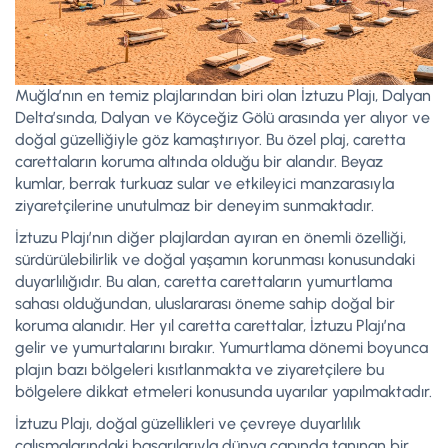
Muğla’nın en temiz plajlarından biri olan İztuzu Plajı, Dalyan
Delta’sında, Dalyan ve Köyceğiz Gölü arasında yer alıyor ve
doğal güzelliğiyle göz kamaştırıyor. Bu özel plaj, caretta
carettaların koruma altında olduğu bir alandır. Beyaz
kumlar, berrak turkuaz sular ve etkileyici manzarasıyla
ziyaretçilerine unutulmaz bir deneyim sunmaktadır.
İztuzu Plajı’nın diğer plajlardan ayıran en önemli özelliği,
sürdürülebilirlik ve doğal yaşamın korunması konusundaki
duyarlılığıdır. Bu alan, caretta carettaların yumurtlama
sahası olduğundan, uluslararası öneme sahip doğal bir
koruma alanıdır. Her yıl caretta carettalar, İztuzu Plajı’na
gelir ve yumurtalarını bırakır. Yumurtlama dönemi boyunca
plajın bazı bölgeleri kısıtlanmakta ve ziyaretçilere bu
bölgelere dikkat etmeleri konusunda uyarılar yapılmaktadır.
İztuzu Plajı, doğal güzellikleri ve çevreye duyarlılık
çalışmalarındaki başarılarıyla dünya çapında tanınan bir