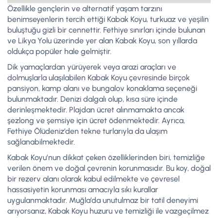
Özellikle gençlerin ve alternatif yaşam tarzını
benimseyenlerin tercih ettiği Kabak Koyu, turkuaz ve yeşilin
buluştuğu gizli bir cennettir. Fethiye sınırları içinde bulunan
ve Likya Yolu üzerinde yer alan Kabak Koyu, son yıllarda
oldukça popüler hale gelmiştir.
Dik yamaçlardan yürüyerek veya arazi araçları ve
dolmuşlarla ulaşılabilen Kabak Koyu çevresinde birçok
pansiyon, kamp alanı ve bungalov konaklama seçeneği
bulunmaktadır. Denizi dalgalı olup, kısa süre içinde
derinleşmektedir. Plajdan ücret alınmamakta ancak
şezlong ve şemsiye için ücret ödenmektedir. Ayrıca,
Fethiye Ölüdeniz’den tekne turlarıyla da ulaşım
sağlanabilmektedir.
Kabak Koyu’nun dikkat çeken özelliklerinden biri, temizliğe
verilen önem ve doğal çevrenin korunmasıdır. Bu koy, doğal
bir rezerv alanı olarak kabul edilmekte ve çevresel
hassasiyetin korunması amacıyla sıkı kurallar
uygulanmaktadır. Muğla’da unutulmaz bir tatil deneyimi
arıyorsanız, Kabak Koyu huzuru ve temizliği ile vazgeçilmez