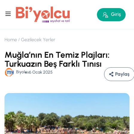
Giriş
Home
Gezilecek Yerler
Muğla’nın En Temiz Plajları:
Turkuazın Beş Farklı Tınısı
Biyolcu
6 Ocak 2025
Paylaş