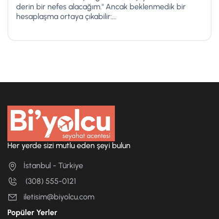
derin bir nefes alacağım." Ancak beklenmedik bir
hesaplaşma ortaya çıkabilir:...
Her yerde sizi mutlu eden şeyi bulun
İstanbul - Türkiye
(308) 555-0121
iletisim@biyolcu.com
Popüler Yerler