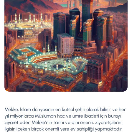
Mekke, İslam dünyasının en kutsal şehri olarak bilinir ve her
yıl milyonlarca Müslüman hac ve umre ibadeti için burayı
ziyaret eder. Mekke’nin tarihi ve dini önemi, ziyaretçilerin
ilgisini çeken birçok önemli yere ev sahipliği yapmaktadır.