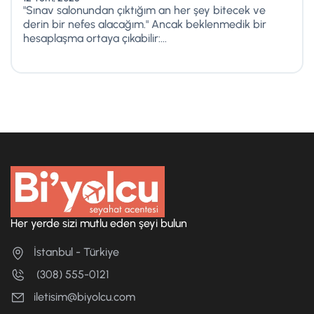
"Sınav salonundan çıktığım an her şey bitecek ve
derin bir nefes alacağım." Ancak beklenmedik bir
hesaplaşma ortaya çıkabilir:...
Her yerde sizi mutlu eden şeyi bulun
İstanbul - Türkiye
(308) 555-0121
iletisim@biyolcu.com