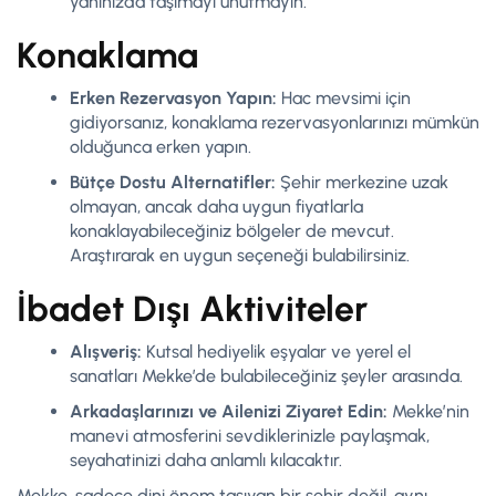
yanınızda taşımayı unutmayın.
Konaklama
Erken Rezervasyon Yapın:
Hac mevsimi için
gidiyorsanız, konaklama rezervasyonlarınızı mümkün
olduğunca erken yapın.
Bütçe Dostu Alternatifler:
Şehir merkezine uzak
olmayan, ancak daha uygun fiyatlarla
konaklayabileceğiniz bölgeler de mevcut.
Araştırarak en uygun seçeneği bulabilirsiniz.
İbadet Dışı Aktiviteler
Alışveriş:
Kutsal hediyelik eşyalar ve yerel el
sanatları Mekke’de bulabileceğiniz şeyler arasında.
Arkadaşlarınızı ve Ailenizi Ziyaret Edin:
Mekke’nin
manevi atmosferini sevdiklerinizle paylaşmak,
seyahatinizi daha anlamlı kılacaktır.
Mekke, sadece dini önem taşıyan bir şehir değil, aynı