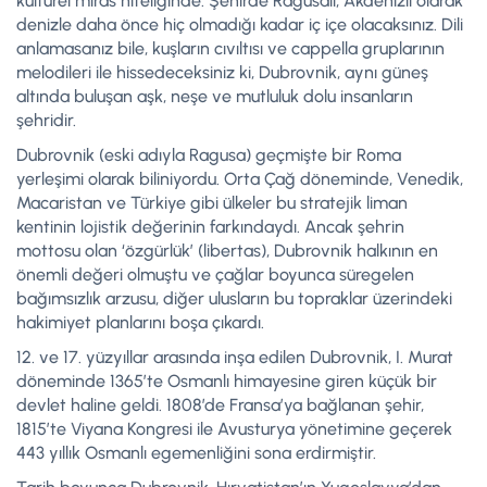
kültürel miras niteliğinde. Şehirde Ragusalı, Akdenizli olarak
denizle daha önce hiç olmadığı kadar iç içe olacaksınız. Dili
anlamasanız bile, kuşların cıvıltısı ve cappella gruplarının
melodileri ile hissedeceksiniz ki, Dubrovnik, aynı güneş
altında buluşan aşk, neşe ve mutluluk dolu insanların
şehridir.
Dubrovnik (eski adıyla Ragusa) geçmişte bir Roma
yerleşimi olarak biliniyordu. Orta Çağ döneminde, Venedik,
Macaristan ve Türkiye gibi ülkeler bu stratejik liman
kentinin lojistik değerinin farkındaydı. Ancak şehrin
mottosu olan ‘özgürlük’ (libertas), Dubrovnik halkının en
önemli değeri olmuştu ve çağlar boyunca süregelen
bağımsızlık arzusu, diğer ulusların bu topraklar üzerindeki
hakimiyet planlarını boşa çıkardı.
12. ve 17. yüzyıllar arasında inşa edilen Dubrovnik, I. Murat
döneminde 1365’te Osmanlı himayesine giren küçük bir
devlet haline geldi. 1808’de Fransa’ya bağlanan şehir,
1815’te Viyana Kongresi ile Avusturya yönetimine geçerek
443 yıllık Osmanlı egemenliğini sona erdirmiştir.