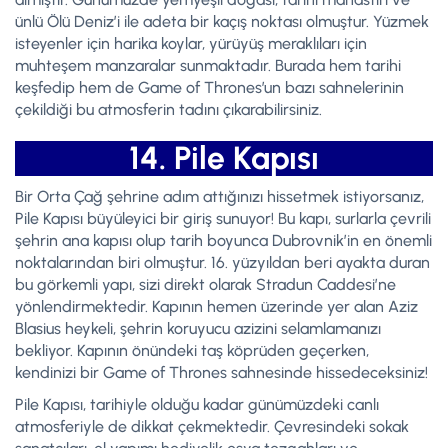
ünlü Ölü Deniz’i ile adeta bir kaçış noktası olmuştur. Yüzmek
isteyenler için harika koylar, yürüyüş meraklıları için
muhteşem manzaralar sunmaktadır. Burada hem tarihi
keşfedip hem de Game of Thrones’un bazı sahnelerinin
çekildiği bu atmosferin tadını çıkarabilirsiniz.
14. Pile Kapısı
Bir Orta Çağ şehrine adım attığınızı hissetmek istiyorsanız,
Pile Kapısı büyüleyici bir giriş sunuyor! Bu kapı, surlarla çevrili
şehrin ana kapısı olup tarih boyunca Dubrovnik’in en önemli
noktalarından biri olmuştur. 16. yüzyıldan beri ayakta duran
bu görkemli yapı, sizi direkt olarak Stradun Caddesi’ne
yönlendirmektedir. Kapının hemen üzerinde yer alan Aziz
Blasius heykeli, şehrin koruyucu azizini selamlamanızı
bekliyor. Kapının önündeki taş köprüden geçerken,
kendinizi bir Game of Thrones sahnesinde hissedeceksiniz!
Pile Kapısı, tarihiyle olduğu kadar günümüzdeki canlı
atmosferiyle de dikkat çekmektedir. Çevresindeki sokak