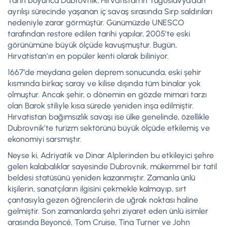
Tarih boyunca Dubrovnik, Hırvatistan’ın Yugoslavya’dan
ayrılışı sürecinde yaşanan iç savaş sırasında Sırp saldırıları
nedeniyle zarar görmüştür. Günümüzde UNESCO
tarafından restore edilen tarihi yapılar, 2005’te eski
görünümüne büyük ölçüde kavuşmuştur. Bugün,
Hırvatistan’ın en popüler kenti olarak biliniyor.
1667’de meydana gelen deprem sonucunda, eski şehir
kısmında birkaç saray ve kilise dışında tüm binalar yok
olmuştur. Ancak şehir, o dönemin en gözde mimari tarzı
olan Barok stiliyle kısa sürede yeniden inşa edilmiştir.
Hırvatistan bağımsızlık savaşı ise ülke genelinde, özellikle
Dubrovnik’te turizm sektörünü büyük ölçüde etkilemiş ve
ekonomiyi sarsmıştır.
Neyse ki, Adriyatik ve Dinar Alplerinden bu etkileyici şehre
gelen kalabalıklar sayesinde Dubrovnik, mükemmel bir tatil
beldesi statüsünü yeniden kazanmıştır. Zamanla ünlü
kişilerin, sanatçıların ilgisini çekmekle kalmayıp, sırt
çantasıyla gezen öğrencilerin de uğrak noktası haline
gelmiştir. Son zamanlarda şehri ziyaret eden ünlü isimler
arasında Beyoncé, Tom Cruise, Tina Turner ve John