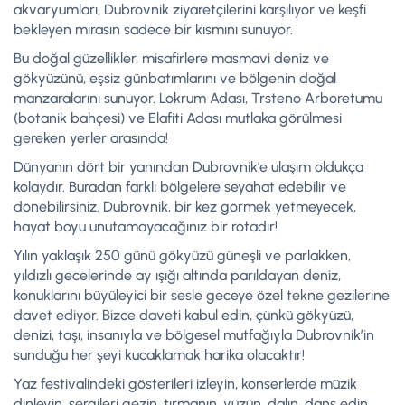
akvaryumları, Dubrovnik ziyaretçilerini karşılıyor ve keşfi
bekleyen mirasın sadece bir kısmını sunuyor.
Bu doğal güzellikler, misafirlere masmavi deniz ve
gökyüzünü, eşsiz günbatımlarını ve bölgenin doğal
manzaralarını sunuyor. Lokrum Adası, Trsteno Arboretumu
(botanik bahçesi) ve Elafiti Adası mutlaka görülmesi
gereken yerler arasında!
Dünyanın dört bir yanından Dubrovnik’e ulaşım oldukça
kolaydır. Buradan farklı bölgelere seyahat edebilir ve
dönebilirsiniz. Dubrovnik, bir kez görmek yetmeyecek,
hayat boyu unutamayacağınız bir rotadır!
Yılın yaklaşık 250 günü gökyüzü güneşli ve parlakken,
yıldızlı gecelerinde ay ışığı altında parıldayan deniz,
konuklarını büyüleyici bir sesle geceye özel tekne gezilerine
davet ediyor. Bizce daveti kabul edin, çünkü gökyüzü,
denizi, taşı, insanıyla ve bölgesel mutfağıyla Dubrovnik’in
sunduğu her şeyi kucaklamak harika olacaktır!
Yaz festivalindeki gösterileri izleyin, konserlerde müzik
dinleyin, sergileri gezin, tırmanın, yüzün, dalın, dans edin,