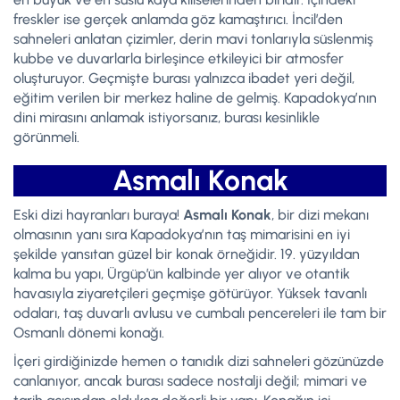
freskler ise gerçek anlamda göz kamaştırıcı. İncil’den
sahneleri anlatan çizimler, derin mavi tonlarıyla süslenmiş
kubbe ve duvarlarla birleşince etkileyici bir atmosfer
oluşturuyor. Geçmişte burası yalnızca ibadet yeri değil,
eğitim verilen bir merkez haline de gelmiş. Kapadokya’nın
dini mirasını anlamak istiyorsanız, burası kesinlikle
görünmeli.
Asmalı Konak
Eski dizi hayranları buraya!
Asmalı Konak
, bir dizi mekanı
olmasının yanı sıra Kapadokya’nın taş mimarisini en iyi
şekilde yansıtan güzel bir konak örneğidir. 19. yüzyıldan
kalma bu yapı, Ürgüp’ün kalbinde yer alıyor ve otantik
havasıyla ziyaretçileri geçmişe götürüyor. Yüksek tavanlı
odaları, taş duvarlı avlusu ve cumbalı pencereleri ile tam bir
Osmanlı dönemi konağı.
İçeri girdiğinizde hemen o tanıdık dizi sahneleri gözünüzde
canlanıyor, ancak burası sadece nostalji değil; mimari ve