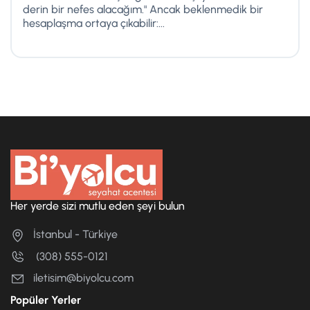
derin bir nefes alacağım." Ancak beklenmedik bir
hesaplaşma ortaya çıkabilir:...
Her yerde sizi mutlu eden şeyi bulun
İstanbul - Türkiye
(308) 555-0121
iletisim@biyolcu.com
Popüler Yerler