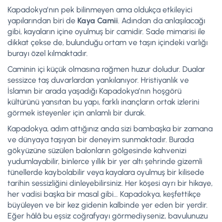
Kapadokya’nın pek bilinmeyen ama oldukça etkileyici
yapılarından biri de
Kaya Camii
. Adından da anlaşılacağı
gibi, kayaların içine oyulmuş bir camidir. Sade mimarisi ile
dikkat çekse de, bulunduğu ortam ve taşın içindeki varlığı
burayı özel kılmaktadır.
Caminin içi küçük olmasına rağmen huzur doludur. Dualar
sessizce taş duvarlardan yankılanıyor. Hristiyanlık ve
İslamın bir arada yaşadığı Kapadokya’nın hoşgörü
kültürünü yansıtan bu yapı, farklı inançların ortak izlerini
görmek isteyenler için anlamlı bir durak.
Kapadokya, adım attığınız anda sizi bambaşka bir zamana
ve dünyaya taşıyan bir deneyim sunmaktadır. Burada
gökyüzüne süzülen balonların gölgesinde kahvenizi
yudumlayabilir, binlerce yıllık bir yer altı şehrinde gizemli
tünellerde kaybolabilir veya kayalara oyulmuş bir kilisede
tarihin sessizliğini dinleyebilirsiniz. Her köşesi ayrı bir hikaye,
her vadisi başka bir masal gibi… Kapadokya, keşfettikçe
büyüleyen ve bir kez gidenin kalbinde yer eden bir yerdir.
Eğer hâlâ bu eşsiz coğrafyayı görmediyseniz, bavulunuzu