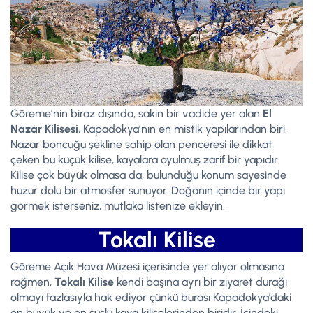
Göreme’nin biraz dışında, sakin bir vadide yer alan
El
Nazar Kilisesi
, Kapadokya’nın en mistik yapılarından biri.
Nazar boncuğu şekline sahip olan penceresi ile dikkat
çeken bu küçük kilise, kayalara oyulmuş zarif bir yapıdır.
Kilise çok büyük olmasa da, bulunduğu konum sayesinde
huzur dolu bir atmosfer sunuyor. Doğanın içinde bir yapı
görmek isterseniz, mutlaka listenize ekleyin.
Tokalı Kilise
Göreme Açık Hava Müzesi içerisinde yer alıyor olmasına
rağmen,
Tokalı Kilise
kendi başına ayrı bir ziyaret durağı
olmayı fazlasıyla hak ediyor çünkü burası Kapadokya’daki
en büyük ve en süslü kaya kiliselerinden biridir. İçindeki