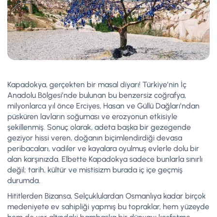
Kapadokya, gerçekten bir masal diyarı! Türkiye’nin İç
Anadolu Bölgesi’nde bulunan bu benzersiz coğrafya,
milyonlarca yıl önce Erciyes, Hasan ve Güllü Dağları’ndan
püsküren lavların soğuması ve erozyonun etkisiyle
şekillenmiş. Sonuç olarak, adeta başka bir gezegende
geziyor hissi veren, doğanın biçimlendirdiği devasa
peribacaları, vadiler ve kayalara oyulmuş evlerle dolu bir
alan karşınızda. Elbette Kapadokya sadece bunlarla sınırlı
değil; tarih, kültür ve mistisizm burada iç içe geçmiş
durumda.
Hititlerden Bizansa, Selçuklulardan Osmanlıya kadar birçok
medeniyete ev sahipliği yapmış bu topraklar, hem yüzeyde