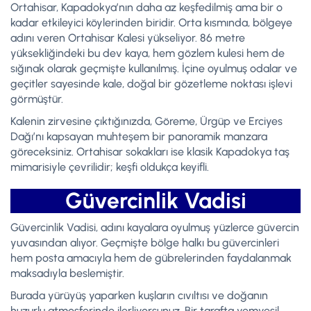
Ortahisar, Kapadokya’nın daha az keşfedilmiş ama bir o
kadar etkileyici köylerinden biridir. Orta kısmında, bölgeye
adını veren Ortahisar Kalesi yükseliyor. 86 metre
yüksekliğindeki bu dev kaya, hem gözlem kulesi hem de
sığınak olarak geçmişte kullanılmış. İçine oyulmuş odalar ve
geçitler sayesinde kale, doğal bir gözetleme noktası işlevi
görmüştür.
Kalenin zirvesine çıktığınızda, Göreme, Ürgüp ve Erciyes
Dağı’nı kapsayan muhteşem bir panoramik manzara
göreceksiniz. Ortahisar sokakları ise klasik Kapadokya taş
mimarisiyle çevrilidir; keşfi oldukça keyifli.
Güvercinlik Vadisi
Güvercinlik Vadisi, adını kayalara oyulmuş yüzlerce güvercin
yuvasından alıyor. Geçmişte bölge halkı bu güvercinleri
hem posta amacıyla hem de gübrelerinden faydalanmak
maksadıyla beslemiştir.
Burada yürüyüş yaparken kuşların cıvıltısı ve doğanın
huzurlu atmosferinde ilerliyorsunuz. Bir tarafta yemyeşil