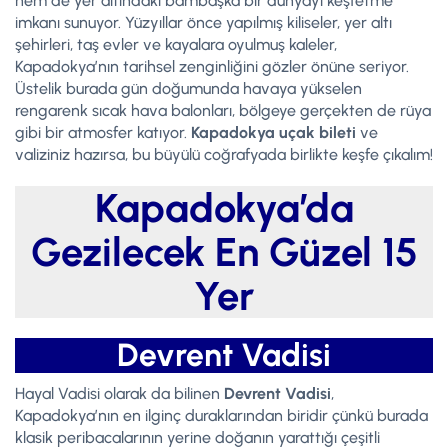
hem de yer altındaki bambaşka bir dünyayı keşfetme
imkanı sunuyor. Yüzyıllar önce yapılmış kiliseler, yer altı
şehirleri, taş evler ve kayalara oyulmuş kaleler,
Kapadokya’nın tarihsel zenginliğini gözler önüne seriyor.
Üstelik burada gün doğumunda havaya yükselen
rengarenk sıcak hava balonları, bölgeye gerçekten de rüya
gibi bir atmosfer katıyor.
Kapadokya uçak bileti
ve
valiziniz hazırsa, bu büyülü coğrafyada birlikte keşfe çıkalım!
Kapadokya’da
Gezilecek En Güzel 15
Yer
Devrent Vadisi
Hayal Vadisi olarak da bilinen
Devrent Vadisi
,
Kapadokya’nın en ilginç duraklarından biridir çünkü burada
klasik peribacalarının yerine doğanın yarattığı çeşitli