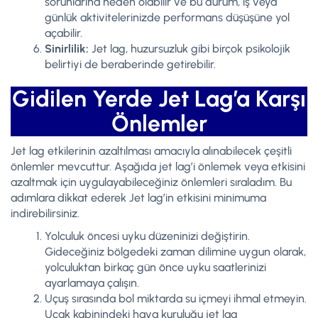
sorunlarına neden olabilir ve bu durum, iş veya
günlük aktivitelerinizde performans düşüşüne yol
açabilir.
Sinirlilik:
Jet lag, huzursuzluk gibi birçok psikolojik
belirtiyi de beraberinde getirebilir.
Gidilen Yerde Jet Lag’a Karşı
Önlemler
Jet lag etkilerinin azaltılması amacıyla alınabilecek çeşitli
önlemler mevcuttur. Aşağıda jet lag’i önlemek veya etkisini
azaltmak için uygulayabileceğiniz önlemleri sıraladım. Bu
adımlara dikkat ederek Jet lag’in etkisini minimuma
indirebilirsiniz.
Yolculuk öncesi uyku düzeninizi değiştirin.
Gideceğiniz bölgedeki zaman dilimine uygun olarak,
yolculuktan birkaç gün önce uyku saatlerinizi
ayarlamaya çalışın.
Uçuş sırasında bol miktarda su içmeyi ihmal etmeyin.
Uçak kabinindeki hava kuruluğu jet lag