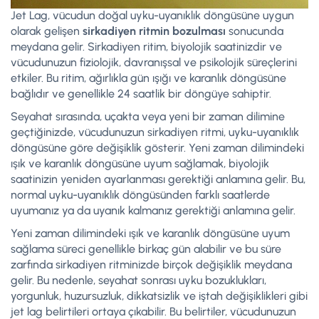
Jet Lag, vücudun doğal uyku-uyanıklık döngüsüne uygun
olarak gelişen
sirkadiyen ritmin bozulması
sonucunda
meydana gelir. Sirkadiyen ritim, biyolojik saatinizdir ve
vücudunuzun fiziolojik, davranışsal ve psikolojik süreçlerini
etkiler. Bu ritim, ağırlıkla gün ışığı ve karanlık döngüsüne
bağlıdır ve genellikle 24 saatlik bir döngüye sahiptir.
Seyahat sırasında, uçakta veya yeni bir zaman dilimine
geçtiğinizde, vücudunuzun sirkadiyen ritmi, uyku-uyanıklık
döngüsüne göre değişiklik gösterir. Yeni zaman dilimindeki
ışık ve karanlık döngüsüne uyum sağlamak, biyolojik
saatinizin yeniden ayarlanması gerektiği anlamına gelir. Bu,
normal uyku-uyanıklık döngüsünden farklı saatlerde
uyumanız ya da uyanık kalmanız gerektiği anlamına gelir.
Yeni zaman dilimindeki ışık ve karanlık döngüsüne uyum
sağlama süreci genellikle birkaç gün alabilir ve bu süre
zarfında sirkadiyen ritminizde birçok değişiklik meydana
gelir. Bu nedenle, seyahat sonrası uyku bozuklukları,
yorgunluk, huzursuzluk, dikkatsizlik ve iştah değişiklikleri gibi
jet lag belirtileri ortaya çıkabilir. Bu belirtiler, vücudunuzun