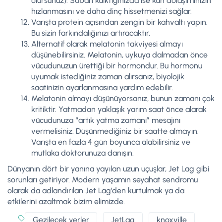
olursunuz). Sabah kalktığınızda ise kan dolaşımınızın
hızlanmasını ve daha dinç hissetmenizi sağlar.
Varışta protein açısından zengin bir kahvaltı yapın.
Bu sizin farkındalığınızı artıracaktır.
Alternatif olarak melatonin takviyesi almayı
düşünebilirsiniz. Melatonin, uykuya dalmadan önce
vücudunuzun ürettiği bir hormondur. Bu hormonu
uyumak istediğiniz zaman alırsanız, biyolojik
saatinizin ayarlanmasına yardım edebilir.
Melatonin almayı düşünüyorsanız, bunun zamanı çok
kritiktir. Yatmadan yaklaşık yarım saat önce alarak
vücudunuza “artık yatma zamanı” mesajını
vermelisiniz. Düşünmediğiniz bir saatte almayın.
Varışta en fazla 4 gün boyunca alabilirsiniz ve
mutlaka doktorunuza danışın.
Dünyanın dört bir yanına yayılan uzun uçuşlar, Jet Lag gibi
sorunları getiriyor. Modern yaşamın seyahat sendromu
olarak da adlandırılan Jet Lag’den kurtulmak ya da
etkilerini azaltmak bizim elimizde.
Gezilecek yerler
JetLag
knoxville