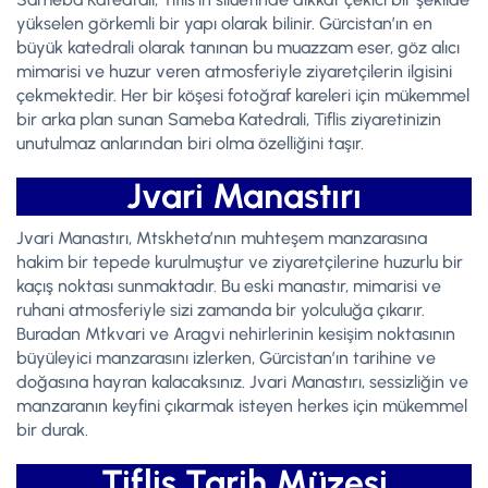
yükselen görkemli bir yapı olarak bilinir. Gürcistan’ın en
büyük katedrali olarak tanınan bu muazzam eser, göz alıcı
mimarisi ve huzur veren atmosferiyle ziyaretçilerin ilgisini
çekmektedir. Her bir köşesi fotoğraf kareleri için mükemmel
bir arka plan sunan Sameba Katedrali, Tiflis ziyaretinizin
unutulmaz anlarından biri olma özelliğini taşır.
Jvari Manastırı
Jvari Manastırı, Mtskheta’nın muhteşem manzarasına
hakim bir tepede kurulmuştur ve ziyaretçilerine huzurlu bir
kaçış noktası sunmaktadır. Bu eski manastır, mimarisi ve
ruhani atmosferiyle sizi zamanda bir yolculuğa çıkarır.
Buradan Mtkvari ve Aragvi nehirlerinin kesişim noktasının
büyüleyici manzarasını izlerken, Gürcistan’ın tarihine ve
doğasına hayran kalacaksınız. Jvari Manastırı, sessizliğin ve
manzaranın keyfini çıkarmak isteyen herkes için mükemmel
bir durak.
Tiflis Tarih Müzesi