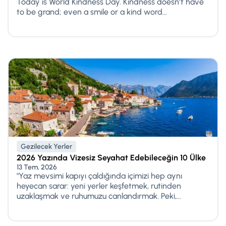
Today is World Kindness Day. Kindness doesn’t have
to be grand; even a smile or a kind word...
Gezilecek Yerler
2026 Yazında Vizesiz Seyahat Edebileceğin 10 Ülke
13 Tem, 2026
"Yaz mevsimi kapıyı çaldığında içimizi hep aynı
heyecan sarar: yeni yerler keşfetmek, rutinden
uzaklaşmak ve ruhumuzu canlandırmak. Peki,...