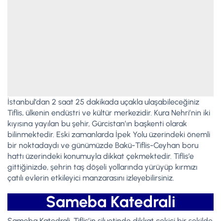
İstanbul’dan 2 saat 25 dakikada uçakla ulaşabileceğiniz
Tiflis, ülkenin endüstri ve kültür merkezidir. Kura Nehri’nin iki
kıyısına yayılan bu şehir, Gürcistan’ın başkenti olarak
bilinmektedir. Eski zamanlarda İpek Yolu üzerindeki önemli
bir noktadaydı ve günümüzde Bakü-Tiflis-Ceyhan boru
hattı üzerindeki konumuyla dikkat çekmektedir. Tiflis’e
gittiğinizde, şehrin taş döşeli yollarında yürüyüp kırmızı
çatılı evlerin etkileyici manzarasını izleyebilirsiniz.
Sameba Katedrali
Sameba Katedrali, Tiflis’in siluetinde dikkat çekici bir şekilde