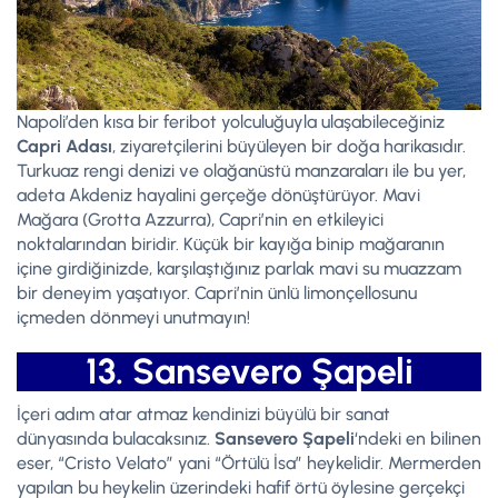
Napoli’den kısa bir feribot yolculuğuyla ulaşabileceğiniz
Capri Adası
, ziyaretçilerini büyüleyen bir doğa harikasıdır.
Turkuaz rengi denizi ve olağanüstü manzaraları ile bu yer,
adeta Akdeniz hayalini gerçeğe dönüştürüyor. Mavi
Mağara (Grotta Azzurra), Capri’nin en etkileyici
noktalarından biridir. Küçük bir kayığa binip mağaranın
içine girdiğinizde, karşılaştığınız parlak mavi su muazzam
bir deneyim yaşatıyor. Capri’nin ünlü limonçellosunu
içmeden dönmeyi unutmayın!
13. Sansevero Şapeli
İçeri adım atar atmaz kendinizi büyülü bir sanat
dünyasında bulacaksınız.
Sansevero Şapeli
‘ndeki en bilinen
eser, “Cristo Velato” yani “Örtülü İsa” heykelidir. Mermerden
yapılan bu heykelin üzerindeki hafif örtü öylesine gerçekçi