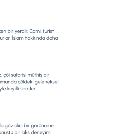
n bir yerdir. Cami, turist
turlar, İslam hakkında daha
çöl safarisi müthiş bir
 zamanda çöldeki geleneksel
e keyifli saatler
ıyla göz alıcı bir görünüme
ğanüstü bir lüks deneyimi