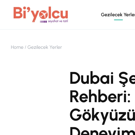
Gezilecek Yerle
Home
Gezilecek Yerler
Dubai Şe
Rehberi:
Gökyüzüy
Deneyi