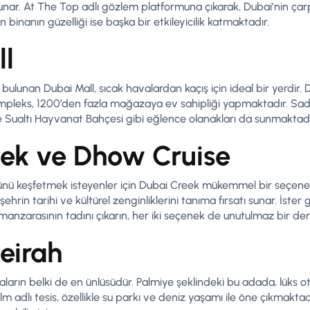
ar. At The Top adlı gözlem platformuna çıkarak, Dubai’nin çar
an binanın güzelliği ise başka bir etkileyicilik katmaktadır.
ll
bulunan Dubai Mall, sıcak havalardan kaçış için ideal bir yerdir.
mpleks, 1200’den fazla mağazaya ev sahipliği yapmaktadır. Sadec
ualtı Hayvanat Bahçesi gibi eğlence olanakları da sunmaktadı
eek ve Dhow Cruise
ünü keşfetmek isteyenler için Dubai Creek mükemmel bir seçenek
ehrin tarihi ve kültürel zenginliklerini tanıma fırsatı sunar. İster
nzarasının tadını çıkarın, her iki seçenek de unutulmaz bir de
eirah
rın belki de en ünlüsüdür. Palmiye şeklindeki bu adada, lüks ot
m adlı tesis, özellikle su parkı ve deniz yaşamı ile öne çıkmaktadır