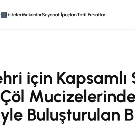
r
Listeler
Mekanlar
Seyahat İpuçları
Tatil Fırsatları
hri için Kapsamlı
 Çöl Mucizelerind
le Buluşturulan B
m