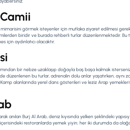
abilirsiniz.
 Camii
mimarisini görmek isteyenler için mutlaka ziyaret edilmesi gereke
amilerden biridir ve burada rehberli turlar düzenlenmektedir. Bu 
s için aydınlatıcı olacaktır.
si
mından bir nebze uzaklaşıp doğayla baş başa kalmak isterseniz, 
nde düzenlenen bu turlar, adrenalin dolu anlar yaşatırken, aynı
 Kamp alanlarında yerel dans gösterileri ve leziz Arap yemekleriyl
rab
olarak anılan Burj Al Arab, deniz kıyısında yelken şeklindeki yapıs
ter içerisindeki restoranlarda yemek yiyin; her iki durumda da ola