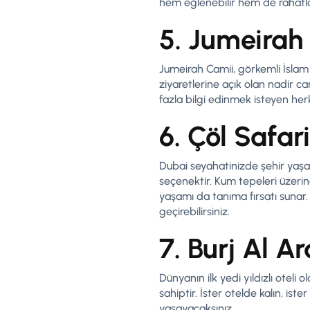
hem eğlenebilir hem de rahatlay
5. Jumeirah
Jumeirah Camii, görkemli İslam 
ziyaretlerine açık olan nadir c
fazla bilgi edinmek isteyen herke
6. Çöl Safari
Dubai seyahatinizde şehir yaşa
seçenektir. Kum tepeleri üzeri
yaşamı da tanıma fırsatı sunar.
geçirebilirsiniz.
7. Burj Al A
Dünyanın ilk yedi yıldızlı oteli 
sahiptir. İster otelde kalın, is
yaşayacaksınız.