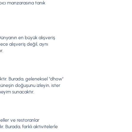
pıcı manzarasına tanık
 Dünyanın en büyük alışveriş
e alışveriş değil, aynı
r.
tir. Burada, geleneksel "dhow"
 güneşin doğuşunu izleyin, ister
neyim sunacaktır.
eller ve restoranlar
. Burada, farklı aktivitelerle