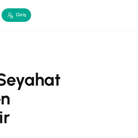
Giriş
 Seyahat
en
ir