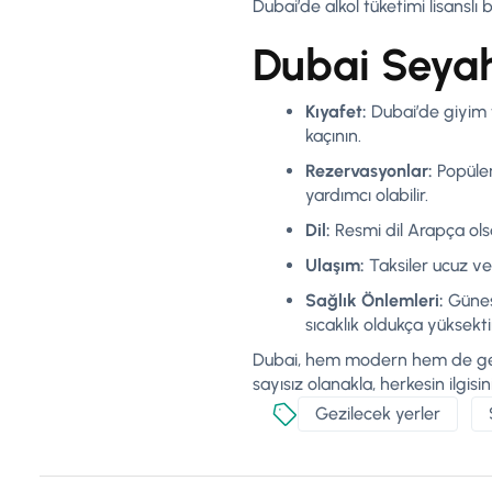
Dubai’de alkol tüketimi lisanslı 
Dubai Seyaha
Kıyafet:
Dubai’de giyim t
kaçının.
Rezervasyonlar:
Popüler
yardımcı olabilir.
Dil:
Resmi dil Arapça ols
Ulaşım:
Taksiler ucuz ve 
Sağlık Önlemleri:
Güneşe
sıcaklık oldukça yüksekti
Dubai, hem modern hem de gelene
sayısız olanakla, herkesin ilgis
Gezilecek yerler