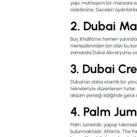
yapı, muhteşem bir manzara sun
olabilirsiniz. Geceleri aydınlatıl
2. Dubai Ma
Burj Khalifa’nın hemen yanında 
merkezlerinden biri olan bu ko
zamanda Dubai Akvaryumu ve S
3. Dubai Cr
Dubai’nin daha otantik bir yön
tekneleriyle düzenlenen turlar, ş
akşam yemeği eşliğinde gece ma
4. Palm Jum
Palm Jumeirah, yapay takımadala
bulunmaktadır. Atlantis, The Pal