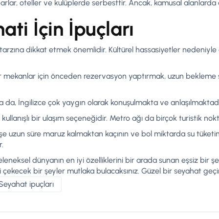
barlar, oteller ve kulüplerde serbesttir. Ancak, kamusal alanlarda a
ti İçin İpuçları
arzına dikkat etmek önemlidir. Kültürel hassasiyetler nedeniyle
 mekanlar için önceden rezervasyon yaptırmak, uzun bekleme 
a da, İngilizce çok yaygın olarak konuşulmakta ve anlaşılmaktadı
kullanışlı bir ulaşım seçeneğidir. Metro ağı da birçok turistik nok
 uzun süre maruz kalmaktan kaçının ve bol miktarda su tüketin.
r.
ksel dünyanın en iyi özelliklerini bir arada sunan eşsiz bir şeh
ini çekecek bir şeyler mutlaka bulacaksınız. Güzel bir seyahat geçi
Seyahat ipuçları