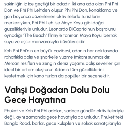
sakinliğin iç içe geçtiği bir adadır. İki ana ada olan Phi Phi
Don ve Phi Phi Leh’den oluşur. Phi Phi Don, konaklama ve
gün boyunca düzenlenen aktivitelerle turistlerin
merkeziyken, Phi Phi Leh ise Maya Koyu gibi doğal
güzellikleriyle ünlüdür. Leonardo DiCaprio’nun başrolünü
oynadığı "The Beach" filmiyle tanınan Maya Koyu, berrak
suyu ve eşsiz manzarasıyla büyüleyicidir.
Koh Phi Phi’nin en büyük cazibesi, adanın her noktasında
rahatlıkla dalış ve şnorkelle yüzme imkanı sunmasıdır.
Mercan resifleri ve zengin deniz yaşamı, dalış severler için
ideal bir ortam oluşturur. Adanın tüm güzelliklerini
keşfetmek için kano turları da popüler bir seçenektir.
Vahşi Doğadan Dolu Dolu
Gece Hayatına
Phuket ve Koh Phi Phi adaları, sadece gündüz aktiviteleriyle
değil, aynı zamanda gece hayatıyla da ünlüdür. Phuket’teki
Bangla Road, barlar, gece kulüpleri ve sokak sanatçılarıyla