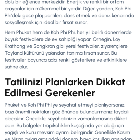
dolu bir eğlence merkezidir. Enerjik ve renkli bir ortam
arayanlar için mükemmel bir yerdir. Diğer yandan, Koh Phi
Phi’deki gece plaj partileri, dans etmek ve deniz kenarında
sosyalleşmek için ideal bir fırsat sunar.
Hem Phuket hem de Koh Phi Phi, her yıl belirli dönemlerde
büyük festivallere de ev sahipliği yapar. Örneğin, Loy
Krathong ve Songkran gibi yerel festivaller, ziyaretçilere
Tayland kültürünü yakından tanıma fırsatı sunar. Bu
festivaller boyunca ada, renkli gösterilere ve etkinliklere
sahne olur.
Tatilinizi Planlarken Dikkat
Edilmesi Gerekenler
Phuket ve Koh Phi Phi’ye seyahat etmeyi planlıyorsanız,
bazı önemli noktaları göz önünde bulundurmanız faydalı
olacaktır. Öncelikle, seyahatinizin zamanlamasına dikkat
edin. Bu bölgeler tropikal iklim kuşağında yer aldığı için
yağışlı ve kuru mevsim ayrımı belirgindir. Genellikle Kasım
ve Nisan ayları arasındaki dönem, hava koşulları açısından