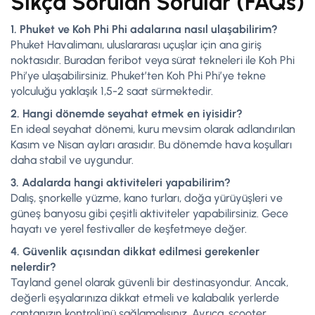
Sıkça Sorulan Sorular (FAQs)
1. Phuket ve Koh Phi Phi adalarına nasıl ulaşabilirim?
Phuket Havalimanı, uluslararası uçuşlar için ana giriş
noktasıdır. Buradan feribot veya sürat tekneleri ile Koh Phi
Phi’ye ulaşabilirsiniz. Phuket’ten Koh Phi Phi’ye tekne
yolculuğu yaklaşık 1,5-2 saat sürmektedir.
2. Hangi dönemde seyahat etmek en iyisidir?
En ideal seyahat dönemi, kuru mevsim olarak adlandırılan
Kasım ve Nisan ayları arasıdır. Bu dönemde hava koşulları
daha stabil ve uygundur.
3. Adalarda hangi aktiviteleri yapabilirim?
Dalış, şnorkelle yüzme, kano turları, doğa yürüyüşleri ve
güneş banyosu gibi çeşitli aktiviteler yapabilirsiniz. Gece
hayatı ve yerel festivaller de keşfetmeye değer.
4. Güvenlik açısından dikkat edilmesi gerekenler
nelerdir?
Tayland genel olarak güvenli bir destinasyondur. Ancak,
değerli eşyalarınıza dikkat etmeli ve kalabalık yerlerde
çantanızın kontrolünü sağlamalısınız. Ayrıca, scooter