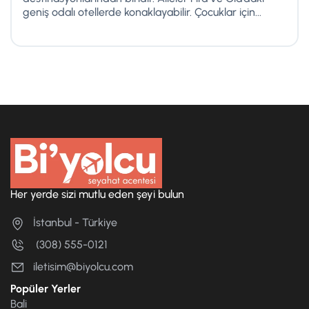
geniş odalı otellerde konaklayabilir. Çocuklar için...
Her yerde sizi mutlu eden şeyi bulun
İstanbul - Türkiye
(308) 555-0121
iletisim@biyolcu.com
Popüler Yerler
Bali