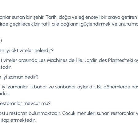
imkanlar sunan bir şehir. Tarih, doğa ve eğlenceyi bir araya getir
irde geçirilecek bir tatil, aile bağlarını güçlendirmek ve unutulma
)
 iyi aktiviteler nelerdir?
ktiviteler arasında Les Machines de l’île, Jardin des Plantes’teki 
tadır.
 iyi zaman nedir?
 iyi zamanlar ilkbahar ve sonbahar aylarıdır. Bu dönemlerde hava
ndur.
restoranlar mevcut mu?
stu restoran bulunmaktadır. Çocuk menüleri sunan restoranlar ve 
itap etmektedir.