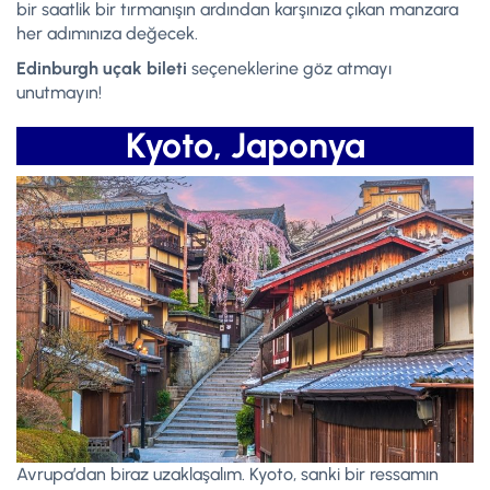
bir saatlik bir tırmanışın ardından karşınıza çıkan manzara
her adımınıza değecek.
Edinburgh uçak bileti
seçeneklerine göz atmayı
unutmayın!
Kyoto, Japonya
Avrupa’dan biraz uzaklaşalım. Kyoto, sanki bir ressamın