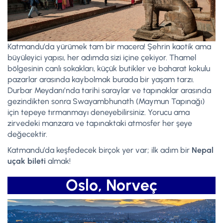
Katmandu’da yürümek tam bir macera! Şehrin kaotik ama
büyüleyici yapısı, her adımda sizi içine çekiyor. Thamel
bölgesinin canlı sokakları, küçük butikler ve baharat kokulu
pazarlar arasında kaybolmak burada bir yaşam tarzı.
Durbar Meydanı’nda tarihi saraylar ve tapınaklar arasında
gezindikten sonra Swayambhunath (Maymun Tapınağı)
için tepeye tırmanmayı deneyebilirsiniz. Yorucu ama
zirvedeki manzara ve tapınaktaki atmosfer her şeye
değecektir.
Katmandu’da keşfedecek birçok yer var; ilk adım bir
Nepal
uçak bileti
almak!
Oslo, Norveç