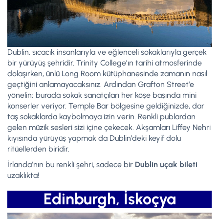
Dublin, sıcacık insanlarıyla ve eğlenceli sokaklarıyla gerçek
bir yürüyüş şehridir. Trinity College’ın tarihi atmosferinde
dolaşırken, ünlü Long Room kütüphanesinde zamanın nasıl
geçtiğini anlamayacaksınız. Ardından Grafton Street’e
yönelin; burada sokak sanatçıları her köşe başında mini
konserler veriyor. Temple Bar bölgesine geldiğinizde, dar
taş sokaklarda kaybolmaya izin verin. Renkli publardan
gelen müzik sesleri sizi içine çekecek. Akşamları Liffey Nehri
kıyısında yürüyüş yapmak da Dublin’deki keyif dolu
ritüellerden biridir.
İrlanda’nın bu renkli şehri, sadece bir
Dublin uçak bileti
uzaklıkta!
Edinburgh, İskoçya