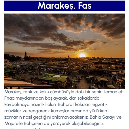
Marakeş, Fas
Marakeş, renk ve koku cümbüşüyle dolu bir şehir. Jemaa el-
Fnaa meydanından başlayarak, dar sokaklarda
kaybolmaya hazırlıklı olun. Baharat kokuları, egzotik
müzikler ve rengarenk kumaşlar arasında yürürken
zamanın nasıl geçtiğini anlamayacaksınız. Bahia Sarayı ve
Majorelle Bahçeleri de yürüyerek ulaşabileceğiniz