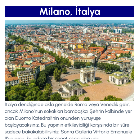
Milano, İtalya
İtalya dendiğinde akla genelde Roma veya Venedik gelir,
ancak Milano’nun sokakları bambaşka. Şehrin kalbinde yer
alan Duomo Katedrali’nin önünden yürüyüşe
başlayacaksınız. Bu yapının etkileyiciliği karşısında bir süre
sadece bakakalabilirsiniz. Sonra Galleria Vittorio Emanuele
II’ye girip, bu adeta bir sanat eseri olan yeri