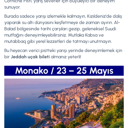
Corniche Pisti, yarış severler için büyüleyici bir deneyim
sunuyor.
Burada sadece yarışı izlemekle kalmayın, Kızıldeniz’de dalış
yaparak su altı dünyasını keşfetmeye de zaman ayırın. Al-
Balad bölgesinde tarihi çarşıları gezip, geleneksel Suudi
mutfağını deneyimleyebilirsiniz. Mutlaka Kabsa ve
mutabbaq gibi yerel lezzetleri de tatmayı unutmayın.
Bu heyecan verici pistteki yarışı yerinde deneyimlemek için
bir
Jeddah uçak bileti
almanız yeterli!
Monako / 23 – 25 Mayıs