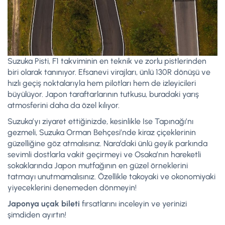
Suzuka Pisti, F1 takviminin en teknik ve zorlu pistlerinden
biri olarak tanınıyor. Efsanevi virajları, ünlü 130R dönüşü ve
hızlı geçiş noktalarıyla hem pilotları hem de izleyicileri
büyülüyor. Japon taraftarlarının tutkusu, buradaki yarış
atmosferini daha da özel kılıyor.
Suzuka’yı ziyaret ettiğinizde, kesinlikle Ise Tapınağı’nı
gezmeli, Suzuka Orman Behçesi’nde kiraz çiçeklerinin
güzelliğine göz atmalısınız. Nara’daki ünlü geyik parkında
sevimli dostlarla vakit geçirmeyi ve Osaka’nın hareketli
sokaklarında Japon mutfağının en güzel örneklerini
tatmayı unutmamalısınız. Özellikle takoyaki ve okonomiyaki
yiyeceklerini denemeden dönmeyin!
Japonya uçak bileti
fırsatlarını inceleyin ve yerinizi
şimdiden ayırtın!