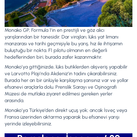
Monako GP, Formula 1’in en prestijli ve göz alıcı
yarışlarından bir tanesidir. Dar virajları, lüks yat limanı
manzarası ve tarihi geçmişiyle bu yarış, hız ile ihtişamın
buluştuğu bir nokta. F1 pilotu olmanın en değerli
hedeflerinden biri, burada zafer kazanmaktır.
Monako’ya gittiğinizde, lüks butiklerden alışveriş yapabilir
ve Larvotto Plajı’nda Akdeniz’in tadını çıkarabilirsiniz.
Burada her an bir ünlüyle karşılaşma şansınız var ve yollar
efsanevi araçlarla dolu. Prenslik Sarayı ve Oşinografi
Müzesi de mutlaka ziyaret edilmesi gereken yerler
arasında.
Monako’ya Türkiye’den direkt uçuş yok; ancak İsveç veya
Fransa üzerinden aktarma yaparak bu efsanevi yarışı
yerinde izleyebilirsiniz.