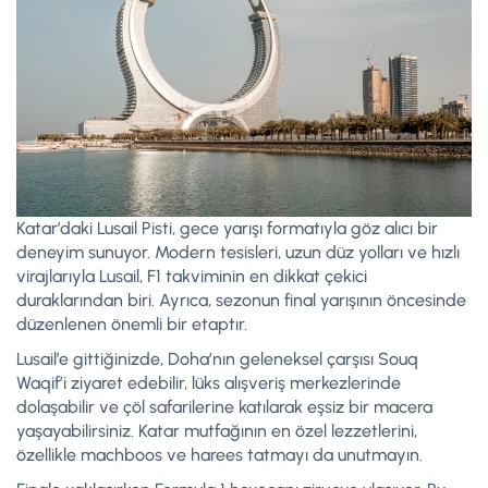
Katar’daki Lusail Pisti, gece yarışı formatıyla göz alıcı bir
deneyim sunuyor. Modern tesisleri, uzun düz yolları ve hızlı
virajlarıyla Lusail, F1 takviminin en dikkat çekici
duraklarından biri. Ayrıca, sezonun final yarışının öncesinde
düzenlenen önemli bir etaptır.
Lusail’e gittiğinizde, Doha’nın geleneksel çarşısı Souq
Waqif’i ziyaret edebilir, lüks alışveriş merkezlerinde
dolaşabilir ve çöl safarilerine katılarak eşsiz bir macera
yaşayabilirsiniz. Katar mutfağının en özel lezzetlerini,
özellikle machboos ve harees tatmayı da unutmayın.