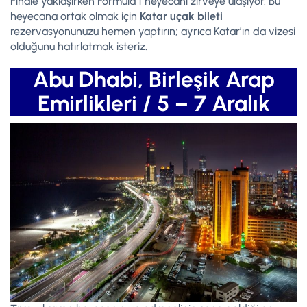
Finale yaklaşırken Formula 1 heyecanı zirveye ulaşıyor. Bu
heyecana ortak olmak için
Katar uçak bileti
rezervasyonunuzu hemen yaptırın; ayrıca Katar’ın da vizesi
olduğunu hatırlatmak isteriz.
Abu Dhabi, Birleşik Arap
Emirlikleri / 5 – 7 Aralık