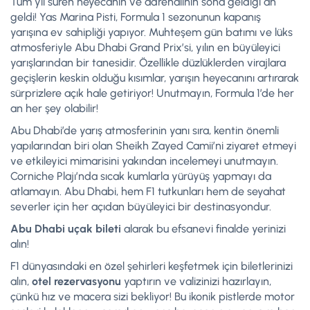
Tüm yıl süren heyecanın ve adrenalinin sona geldiği an
geldi! Yas Marina Pisti, Formula 1 sezonunun kapanış
yarışına ev sahipliği yapıyor. Muhteşem gün batımı ve lüks
atmosferiyle Abu Dhabi Grand Prix’si, yılın en büyüleyici
yarışlarından bir tanesidir. Özellikle düzlüklerden virajlara
geçişlerin keskin olduğu kısımlar, yarışın heyecanını artırarak
sürprizlere açık hale getiriyor! Unutmayın, Formula 1’de her
an her şey olabilir!
Abu Dhabi’de yarış atmosferinin yanı sıra, kentin önemli
yapılarından biri olan Sheikh Zayed Camii’ni ziyaret etmeyi
ve etkileyici mimarisini yakından incelemeyi unutmayın.
Corniche Plajı’nda sıcak kumlarla yürüyüş yapmayı da
atlamayın. Abu Dhabi, hem F1 tutkunları hem de seyahat
severler için her açıdan büyüleyici bir destinasyondur.
Abu Dhabi uçak bileti
alarak bu efsanevi finalde yerinizi
alın!
F1 dünyasındaki en özel şehirleri keşfetmek için biletlerinizi
alın,
otel rezervasyonu
yaptırın ve valizinizi hazırlayın,
çünkü hız ve macera sizi bekliyor! Bu ikonik pistlerde motor