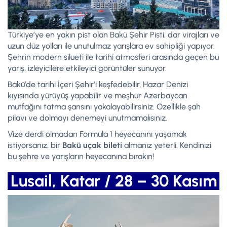
Türkiye’ye en yakın pist olan Bakü Şehir Pisti, dar virajları ve
uzun düz yolları ile unutulmaz yarışlara ev sahipliği yapıyor.
Şehrin modern silueti ile tarihi atmosferi arasında geçen bu
yarış, izleyicilere etkileyici görüntüler sunuyor.
Bakü’de tarihi İçeri Şehir’i keşfedebilir, Hazar Denizi
kıyısında yürüyüş yapabilir ve meşhur Azerbaycan
mutfağını tatma şansını yakalayabilirsiniz. Özellikle şah
pilavı ve dolmayı denemeyi unutmamalısınız.
Vize derdi olmadan Formula 1 heyecanını yaşamak
istiyorsanız, bir
Bakü uçak bileti
almanız yeterli. Kendinizi
bu şehre ve yarışların heyecanına bırakın!
Lusail, Katar / 28 – 30 Kasım