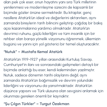
alan pek çok eser, onun hayatını yanı sıra Türk milletinin
yenilenmesi ve modernleşme sürecini de kapsamlı bir
biçimde gözler önüne sermektedir. Bu kitaplar, genç
nesillere Atatürk’ün ideal ve değerlerini aktarırken, aynı
zamanda bireylerin tarih bilincini geliştirip çağdaş bir bakış
açısı kazanmalarına yardımcı olmaktadır. Atatürk’ün
devrimci ruhunu, güçlü liderliğini ve tüm insanlık için bir
rehber olan barışa yönelik vizyonunu öğrenmek, ülkemizin
bugünü ve yarını için yol gösterici bir temel oluşturacaktır.
“Nutuk” – Mustafa Kemal Atatürk
Atatürk’ün 1919-1927 yılları arasındaki Kurtuluş Savaşı,
Cumhuriyet’in ilanı ve sonrasındaki gelişmeleri detaylı bir
biçimde anlattığı bu eser, kendi kaleminden yazılmıştır.
Nutuk, sadece dönemin tarihi olaylarını değil, aynı
zamanda Atatürk’ün bağımsızlık ve devrim yolundaki
liderliğini ve vizyonunu da yansıtmaktadır. Atatürk’ün
düşünce yapısını ve Türk ulusuna olan sevgisini anlamak için
okunması gereken önemli bir kaynaktır.
“Şu Çılgın Türkler” – Turgut Özakman