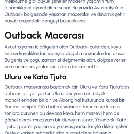
Melbourne gibi büyük şehirler modern yaşamın tüm
dinamiklerini ziyaretçilere sunar. Bu yazıda Avustralya’nın
Outback bölgesinde yaşanan maceralar ve dinamik şehir
hayatı arasındaki dengeyi bulacaksınız.
Outback Macerası
Avustralya’nın iç bölgeleri olan Outback, çöllerden, koyu
kırmızı kayalıklardan ve eşsiz doğal manzaralardan oluşur.
Bu geniş ve çoğu zaman el değmemiş alan, doğaseverler
ve macera arayanlar için adeta bir cennettir.
Uluru ve Kata Tjuta
Outback maceranıza başlamak için Uluru ve Kata Tjuta’dan
daha iyi bir yer yoktur. Uluru, dünyanın en büyük
monolitlerinden biridir ve Aboriginal kültüründe kutsal bir
öneme sahiptir. Gün batımı sırasında turuncu ve kırmızı
tonlara bürünen bu devasa kaya, hem manevi hem de
görsel olarak muazzam bir deneyim sunar. Yakındaki Kata
Tjuta, gizemli yapıları ve yürüyüş parkurlarıyla dikkat çeker.
Keşfe çıkarken rehberli turlar, ziyaretçilere bölgenin