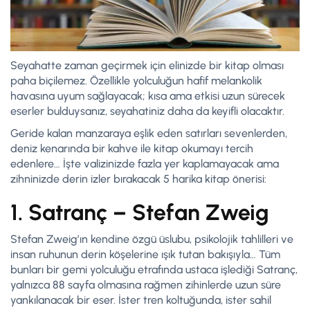
Seyahatte zaman geçirmek için elinizde bir kitap olması
paha biçilemez. Özellikle yolculuğun hafif melankolik
havasına uyum sağlayacak; kısa ama etkisi uzun sürecek
eserler bulduysanız, seyahatiniz daha da keyifli olacaktır.
Geride kalan manzaraya eşlik eden satırları sevenlerden,
deniz kenarında bir kahve ile kitap okumayı tercih
edenlere… İşte valizinizde fazla yer kaplamayacak ama
zihninizde derin izler bırakacak 5 harika kitap önerisi:
1. Satranç – Stefan Zweig
Stefan Zweig’ın kendine özgü üslubu, psikolojik tahlilleri ve
insan ruhunun derin köşelerine ışık tutan bakışıyla… Tüm
bunları bir gemi yolculuğu etrafında ustaca işlediği Satranç,
yalnızca 88 sayfa olmasına rağmen zihinlerde uzun süre
yankılanacak bir eser. İster tren koltuğunda, ister sahil