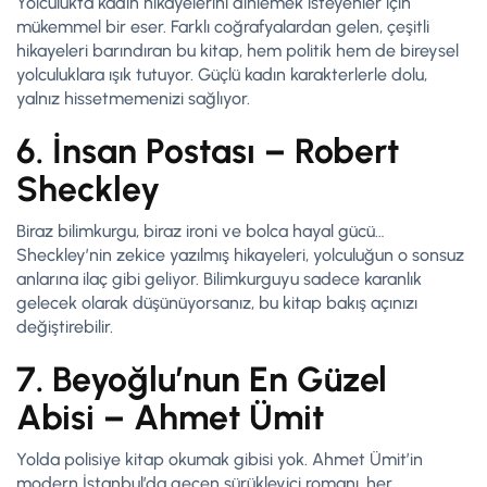
Yolculukta kadın hikayelerini dinlemek isteyenler için
mükemmel bir eser. Farklı coğrafyalardan gelen, çeşitli
hikayeleri barındıran bu kitap, hem politik hem de bireysel
yolculuklara ışık tutuyor. Güçlü kadın karakterlerle dolu,
yalnız hissetmemenizi sağlıyor.
6. İnsan Postası – Robert
Sheckley
Biraz bilimkurgu, biraz ironi ve bolca hayal gücü…
Sheckley’nin zekice yazılmış hikayeleri, yolculuğun o sonsuz
anlarına ilaç gibi geliyor. Bilimkurguyu sadece karanlık
gelecek olarak düşünüyorsanız, bu kitap bakış açınızı
değiştirebilir.
7. Beyoğlu’nun En Güzel
Abisi – Ahmet Ümit
Yolda polisiye kitap okumak gibisi yok. Ahmet Ümit’in
modern İstanbul’da geçen sürükleyici romanı, her