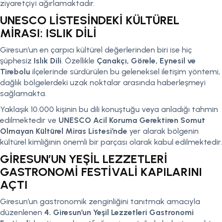
ziyaretçiyi ağırlamaktadır.
UNESCO LİSTESİNDEKİ KÜLTÜREL
MİRASI: ISLIK DİLİ
Giresun’un en çarpıcı kültürel değerlerinden biri ise hiç
şüphesiz
Islık Dili
. Özellikle
Çanakçı, Görele, Eynesil ve
Tirebolu
ilçelerinde sürdürülen bu geleneksel iletişim yöntemi,
dağlık bölgelerdeki uzak noktalar arasında haberleşmeyi
sağlamakta.
Yaklaşık 10.000 kişinin bu dili konuştuğu veya anladığı tahmin
edilmektedir ve
UNESCO Acil Koruma Gerektiren Somut
Olmayan Kültürel Miras Listesi’nde
yer alarak bölgenin
kültürel kimliğinin önemli bir parçası olarak kabul edilmektedir.
GİRESUN’UN YEŞİL LEZZETLERİ
GASTRONOMİ FESTİVALİ KAPILARINI
AÇTI
Giresun’un gastronomik zenginliğini tanıtmak amacıyla
düzenlenen
4. Giresun’un Yeşil Lezzetleri Gastronomi