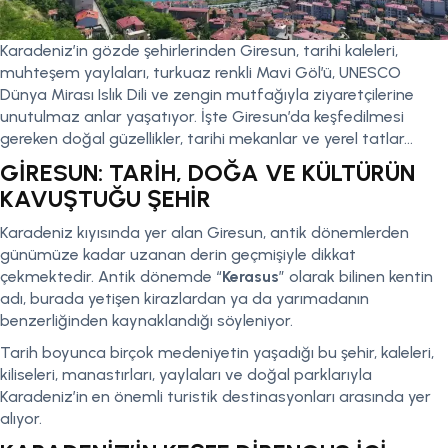
Karadeniz’in gözde şehirlerinden Giresun, tarihi kaleleri,
muhteşem yaylaları, turkuaz renkli Mavi Göl’ü, UNESCO
Dünya Mirası Islık Dili ve zengin mutfağıyla ziyaretçilerine
unutulmaz anlar yaşatıyor. İşte Giresun’da keşfedilmesi
gereken doğal güzellikler, tarihi mekanlar ve yerel tatlar…
GİRESUN: TARİH, DOĞA VE KÜLTÜRÜN
KAVUŞTUĞU ŞEHİR
Karadeniz kıyısında yer alan Giresun, antik dönemlerden
günümüze kadar uzanan derin geçmişiyle dikkat
çekmektedir. Antik dönemde “
Kerasus
” olarak bilinen kentin
adı, burada yetişen kirazlardan ya da yarımadanın
benzerliğinden kaynaklandığı söyleniyor.
Tarih boyunca birçok medeniyetin yaşadığı bu şehir, kaleleri,
kiliseleri, manastırları, yaylaları ve doğal parklarıyla
Karadeniz’in en önemli turistik destinasyonları arasında yer
alıyor.