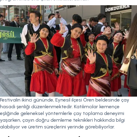
Festivalin ikinci gününde, Eynesil ilçesi Ören beldesinde çay
hasadı şenliği düzenlenmektedir. Katılımcılar kemençe
eşliğinde geleneksel yöntemlerle çay toplama deneyimi
yaşarken, çayın doğru demleme teknikleri hakkında bilgi
alabiliyor ve üretim süreçlerini yerinde görebiliyorlar.