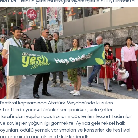
Festivali
, kentin yerel mutfağını ziyaretçilerle buluşturmakta.
Festival kapsamında Atatürk Meydanı’nda kurulan
stantlarda yöresel ürünler sergilenirken, ünlü şefler
tarafından yapılan gastronomi gösterileri, lezzet tadımları
ve söyleşiler yoğun ilgi görmekte. Ayrıca geleneksel halk
oyunları, ödüllü yemek yarışmaları ve konserler de festival
programında öne çıkan etkinliklerdendir.