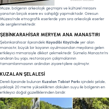
Müze, bölgenin arkeolojik geçmişini ve kültürel mirasını
yansıtan birçok esere ev sahipliği yapmaktadır. Giresun
Müzesi’nde etnografik eserlerde yanı sıra arkeolojik eserler
de sergilenmektedir.
ŞEBİNKARAHİSAR MERYEM ANA MANASTIRI
Şebinkarahisar ilçesindeki
Kayadibi Köyü’nde
yer alan
manastır, büyük bir kayanın oyulmasından meydana gelen
etkileyici mimarisiyle dikkat çekmektedir. Sümela Manastırı’nı
andıran bu yapı, restorasyon çalışmalarının
tamamlanmasının ardından ziyaretçilere açılmıştır.
KUZALAN ŞELALESİ
Dereli ilçesinde bulunan
Kuzalan Tabiat Parkı
içindeki şelale,
yaklaşık 20 metre yükseklikten dökülen suyu ile bölgenin en
etkileyici doğal güzelliklerinden biridir.