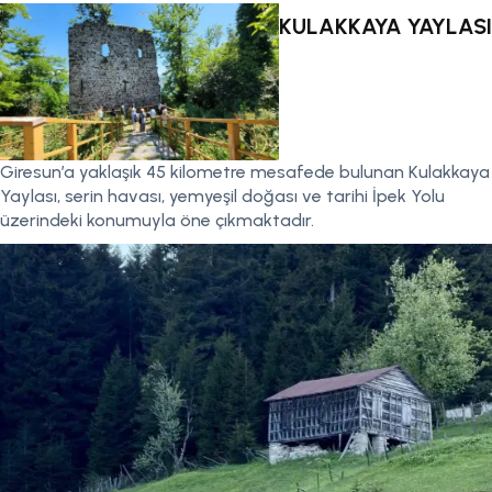
KULAKKAYA YAYLASI
Giresun’a yaklaşık 45 kilometre mesafede bulunan Kulakkaya
Yaylası, serin havası, yemyeşil doğası ve tarihi İpek Yolu
üzerindeki konumuyla öne çıkmaktadır.