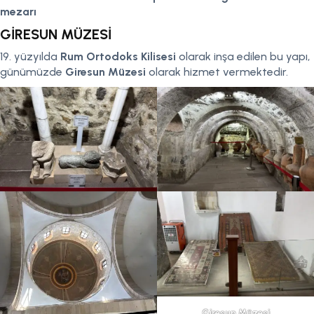
mezarı
GİRESUN MÜZESİ
19. yüzyılda
Rum Ortodoks Kilisesi
olarak inşa edilen bu yapı,
günümüzde
Giresun Müzesi
olarak hizmet vermektedir.
Giresun Müzesi