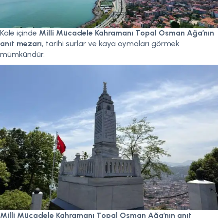
Kale içinde
Milli Mücadele Kahramanı Topal Osman Ağa’nın
anıt mezarı
, tarihi surlar ve kaya oymaları görmek
mümkündür.
Milli Mücadele Kahramanı Topal Osman Ağa’nın anıt