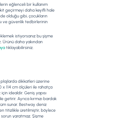
rin eğlenceli bir kullanım
it geçirmeyi daha keyifli hale
nde olduğu gibi, çocukların
ı ve güvenlik tedbirlerinin
 eklemek istiyorsanız bu şişme
niz. Ürünü daha yakından
aya
tıklayabilirsiniz.
lajlarda dikkatleri üzerine
 x 114 cm ölçüleri ile rahatça
için idealdir. Geniş yapısı
e getirir. Ayrıca kırmızı bardak
rünüm sunar. Bestway deniz
 titizlikle üretilmiştir, böylece
r sorun yaratmaz. Şişme