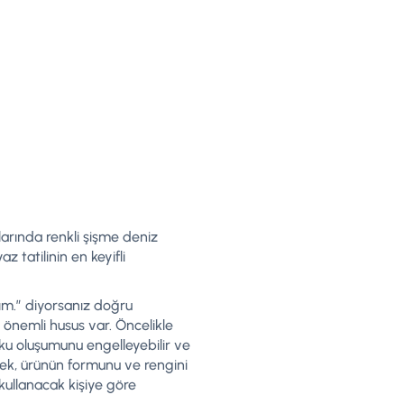
larında renkli şişme deniz
 tatilinin en keyifli
yım.” diyorsanız doğru
önemli husus var. Öncelikle
ku oluşumunu engelleyebilir ve
tmek, ürünün formunu ve rengini
kullanacak kişiye göre