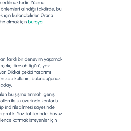
ih edilmektedir. Yüzme
 önlemleri alındığı takdirde, bu
için kullanabilirler. Ürünü
ın almak için
buraya
ndan farklı bir deneyim yaşamak
erçekçi timsah figürü, yaz
yor. Dikkat çekici tasarımı
enizde kullanın, bulunduğunuz
a aday.
ilen bu şişme timsah, geniş
ları ile su üzerinde konforlu
lip indirilebilmesi sayesinde
pratik. Yaz tatillerinde, havuz
lence katmak isteyenler için