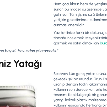
Hem çocukların hem de yetişkinle
sunan bu model, su üzerinde vak
getiriyor. Tüm şişme su ürünleri
yetişkin gözetiminde kullanılmas
alınması önemlidir.
Yaz tatilinize farklı bir dokunuş
timsahı incelemek isteyebilirsi
görmek ve satın almak için
bur
na bayıldı. Havuzdan çıkaramadık.”
iz Yatağı
Bestway Lüx geniş yatak ürünü, p
çekecek şık bir üründür. Ürün 190
uzanıp denizin tadını çıkarmanız 
kullanımı son derece konforlu hal
tasarımı ile oldukça şık bir gö
yatağı kaliteli plastik malzemeden
kullanım esnasında herhangi bi