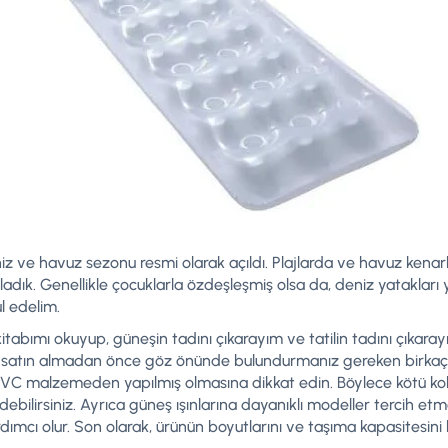
eniz ve havuz sezonu resmi olarak açıldı. Plajlarda ve havuz kenar
dık. Genellikle çocuklarla özdeşleşmiş olsa da, deniz yatakları yaz
l edelim.
tabımı okuyup, güneşin tadını çıkarayım ve tatilin tadını çıkara
ı satın almadan önce göz önünde bulundurmanız gereken birkaç 
 PVC malzemeden yapılmış olmasına dikkat edin. Böylece kötü ko
debilirsiniz. Ayrıca güneş ışınlarına dayanıklı modeller tercih e
mcı olur. Son olarak, ürünün boyutlarını ve taşıma kapasitesini 