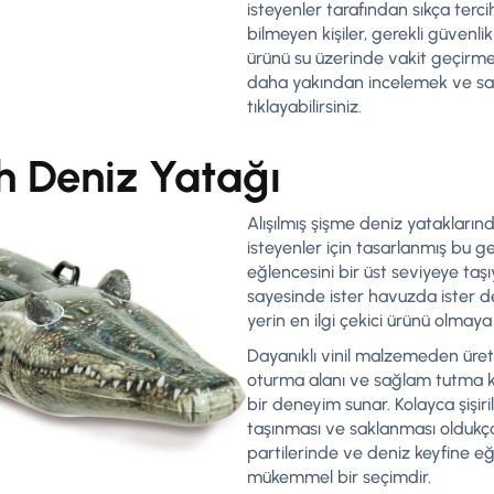
isteyenler tarafından sıkça terc
bilmeyen kişiler, gerekli güvenlik
ürünü su üzerinde vakit geçirmek 
daha yakından incelemek ve sat
tıklayabilirsiniz.
h Deniz Yatağı
Alışılmış şişme deniz yatakları
isteyenler için tasarlanmış bu g
eğlencesini bir üst seviyeye taşı
sayesinde ister havuzda ister d
yerin en ilgi çekici ürünü olmay
Dayanıklı vinil malzemeden üret
oturma alanı ve sağlam tutma kol
bir deneyim sunar. Kolayca şişiri
taşınması ve saklanması oldukça 
partilerinde ve deniz keyfine eğ
mükemmel bir seçimdir.