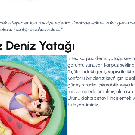
k isteyenler için tavsiye ederim. Denizde kaliteli vakit geçirmek
dokusu kalınlığı oldukça kaliteli.”
z Deniz Yatağı
Intex karpuz deniz yatağı, seviml
görüntü sunuyor. Karpuz şeklind
ölçülerindeki geniş yapısı ile iki
Konforlu bir deniz keyfi için ide
güneşin tadını çıkarabilir veya kit
malzemelerle üretilmiş olması, u
Ürünü daha detaylı incelemek v
tıklayabilirsiniz.