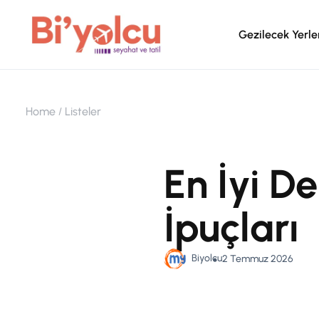
Gezilecek Yerle
Home
Listeler
En İyi De
İpuçları
Biyolcu
2 Temmuz 2026