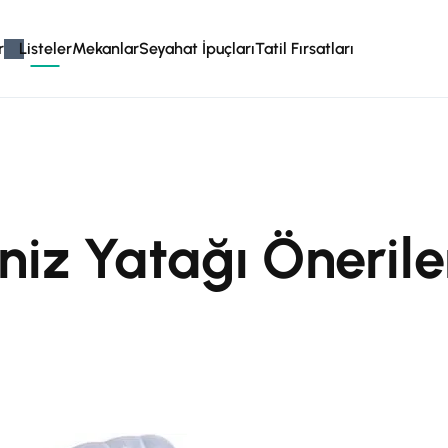
r
Listeler
Mekanlar
Seyahat İpuçları
Tatil Fırsatları
niz Yatağı Önerile