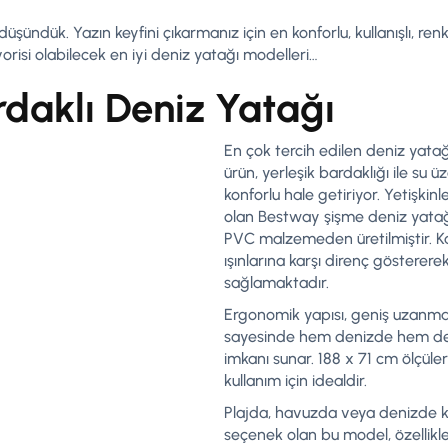
 düşündük. Yazın keyfini çıkarmanız için en konforlu, kullanışlı, renk
vorisi olabilecek en iyi deniz yatağı modelleri…
daklı Deniz Yatağı
En çok tercih edilen deniz yatağ
ürün, yerleşik bardaklığı ile su 
konforlu hale getiriyor. Yetişkinl
olan Bestway şişme deniz yatağı
PVC malzemeden üretilmiştir. Kal
ışınlarına karşı direnç gösterere
sağlamaktadır.
Ergonomik yapısı, geniş uzanma 
sayesinde hem denizde hem de
imkanı sunar. 188 x 71 cm ölçüleri
kullanım için idealdir.
Plajda, havuzda veya denizde ko
seçenek olan bu model, özellikl